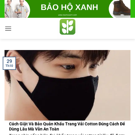
Bỏ
qua
nội
dung
29
Th10
Cách Giặt Và Bảo Quản Khẩu Trang Vải Cotton Đúng Cách Để
Dùng Lâu Mà Vẫn An Toàn