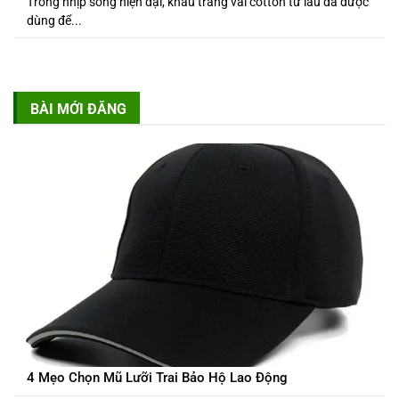
Trong nhịp sống hiện đại, khẩu trang vải cotton từ lâu đã được
dùng để...
BÀI MỚI ĐĂNG
4 Mẹo Chọn Mũ Lưỡi Trai Bảo Hộ Lao Động