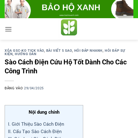
Bỏ
qua
nội
dung
XÓA GSC-KO TICK VÀO
,
BÀI VIẾT 5 SAO
,
HỎI ĐÁP NHANH
,
HỎI ĐÁP SỰ
KIỆN
,
HƯỚNG DẪN
Sào Cách Điện Cứu Hộ Tốt Dành Cho Các
Công Trình
ĐĂNG VÀO
29/04/2025
Nội dung chính
I. Giới Thiệu Sào Cách Điện
II. Cấu Tạo Sào Cách Điện