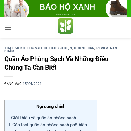
Bỏ
qua
nội
dung
XÓA GSC-KO TICK VÀO
,
HỎI ĐÁP SỰ KIỆN
,
HƯỚNG DẪN
,
REVIEW SẢN
PHẨM
Quần Áo Phòng Sạch Và Những Điều
Chúng Ta Cần Biết
ĐĂNG VÀO
15/04/2024
Nội dung chính
I. Giới thiệu về quần áo phòng sạch
II. Các loại quần áo phòng sạch phổ biến