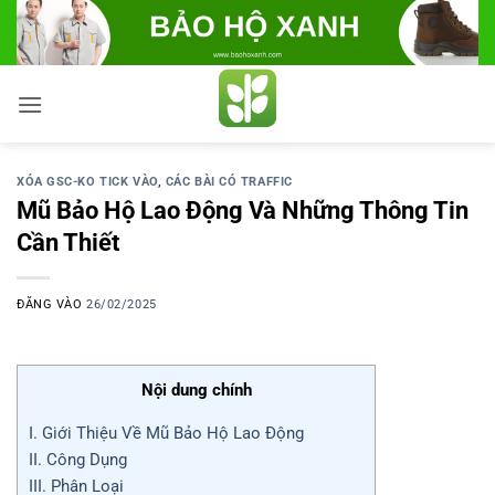
Bỏ
qua
nội
dung
XÓA GSC-KO TICK VÀO
,
CÁC BÀI CÓ TRAFFIC
Mũ Bảo Hộ Lao Động Và Những Thông Tin
Cần Thiết
ĐĂNG VÀO
26/02/2025
Nội dung chính
I. Giới Thiệu Về Mũ Bảo Hộ Lao Động
II. Công Dụng
III. Phân Loại