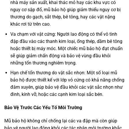
nhà máy sản xuất, khai thác mỏ hay các khu vực có
nguy cơ sập đổ, mũ bảo hộ giúp giảm thiểu nguy cơ bị
thương do gạch, sắt thép, bê tông, hay các vật nặng
khác rơi từ trên cao.
Va chạm với vật cứng: Người lao động có thể vô tình
đập đầu vào các thanh kim loại, ống thép, dầm bê tông
hoặc thiết bị máy móc. Một chiếc mũ bảo hộ đạt chuẩn
sẽ giúp giảm chấn động và bảo vệ vùng đầu khỏi
những tổn thương nghiêm trọng.
Hạn chế tổn thương do vật sắc nhọn: Một số loại mũ
bảo hộ được thiết kế với lớp vỏ cứng có khả năng chống
đâm xuyên, giúp bảo vệ đầu khỏi các vật sắc nhọn như
đinh, kính vỡ, hoặc các cạnh kim loại sắc bén.
Bảo Vệ Trước Các Yếu Tố Môi Trường
Mũ bảo hộ không chỉ chống lại các va đập mà còn giúp
bảo vệ người lao động khỏi các tác nhân môi trường khắc