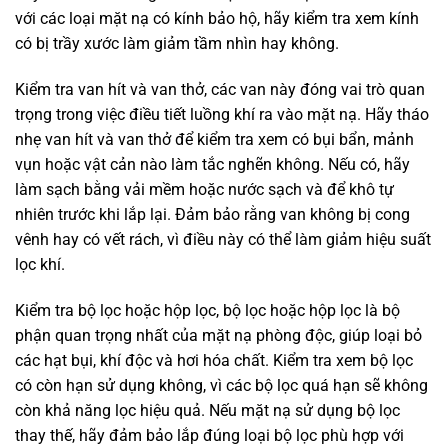
với các loại mặt nạ có kính bảo hộ, hãy kiểm tra xem kính
có bị trầy xước làm giảm tầm nhìn hay không.
Kiểm tra van hít và van thở, các van này đóng vai trò quan
trọng trong việc điều tiết luồng khí ra vào mặt nạ. Hãy tháo
nhẹ van hít và van thở để kiểm tra xem có bụi bẩn, mảnh
vụn hoặc vật cản nào làm tắc nghẽn không. Nếu có, hãy
làm sạch bằng vải mềm hoặc nước sạch và để khô tự
nhiên trước khi lắp lại. Đảm bảo rằng van không bị cong
vênh hay có vết rách, vì điều này có thể làm giảm hiệu suất
lọc khí.
Kiểm tra bộ lọc hoặc hộp lọc, bộ lọc hoặc hộp lọc là bộ
phận quan trọng nhất của mặt nạ phòng độc, giúp loại bỏ
các hạt bụi, khí độc và hơi hóa chất. Kiểm tra xem bộ lọc
có còn hạn sử dụng không, vì các bộ lọc quá hạn sẽ không
còn khả năng lọc hiệu quả. Nếu mặt nạ sử dụng bộ lọc
thay thế, hãy đảm bảo lắp đúng loại bộ lọc phù hợp với