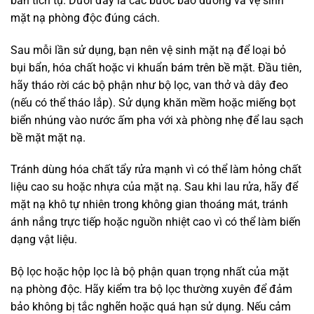
bẩn tích tụ. Dưới đây là các bước bảo dưỡng và vệ sinh
mặt nạ phòng độc đúng cách.
Sau mỗi lần sử dụng, bạn nên vệ sinh mặt nạ để loại bỏ
bụi bẩn, hóa chất hoặc vi khuẩn bám trên bề mặt. Đầu tiên,
hãy tháo rời các bộ phận như bộ lọc, van thở và dây đeo
(nếu có thể tháo lắp). Sử dụng khăn mềm hoặc miếng bọt
biển nhúng vào nước ấm pha với xà phòng nhẹ để lau sạch
bề mặt mặt nạ.
Tránh dùng hóa chất tẩy rửa mạnh vì có thể làm hỏng chất
liệu cao su hoặc nhựa của mặt nạ. Sau khi lau rửa, hãy để
mặt nạ khô tự nhiên trong không gian thoáng mát, tránh
ánh nắng trực tiếp hoặc nguồn nhiệt cao vì có thể làm biến
dạng vật liệu.
Bộ lọc hoặc hộp lọc là bộ phận quan trọng nhất của mặt
nạ phòng độc. Hãy kiểm tra bộ lọc thường xuyên để đảm
bảo không bị tắc nghẽn hoặc quá hạn sử dụng. Nếu cảm