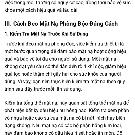
việc trong môi trường có nguy cơ cao, đồng thời bảo vệ sức
khỏe một cách hiệu quả và lâu dài.
III. Cách Đeo Mặt Nạ Phòng Độc Đúng Cách
1. Kiểm Tra Mặt Nạ Trước Khi Sử Dụng
Trước khi đeo mặt nạ phòng độc, việc kiểm tra thiết bị là
một bước quan trọng để đảm bảo mặt nạ hoạt động hiệu
quả và bảo vệ tối đa cho người sử dụng. Một mặt nạ
không đạt yêu cầu có thể dẫn đến rò rỉ khí độc, giảm hiệu
quả lọc hoặc thậm chí gây hại cho sức khỏe của người
dùng. Vì vậy, bạn nên thực hiện kiểm tra mặt nạ theo quy
trình sau đây trước mỗi lần sử dụng.
Kiểm tra tổng thể mặt nạ, hãy quan sát tổng thể mặt nạ để
phát hiện bất kỳ dấu hiệu hư hỏng nào. Kiểm tra xem phần
vỏ nhựa hoặc cao su của mặt nạ có bị nứt, rách hay biến
dạng không. Nếu mặt nạ có các bộ phận bằng kim loại,
hãy đảm bảo không có dấu hiệu rỉ sét hoặc ăn mòn. Đối