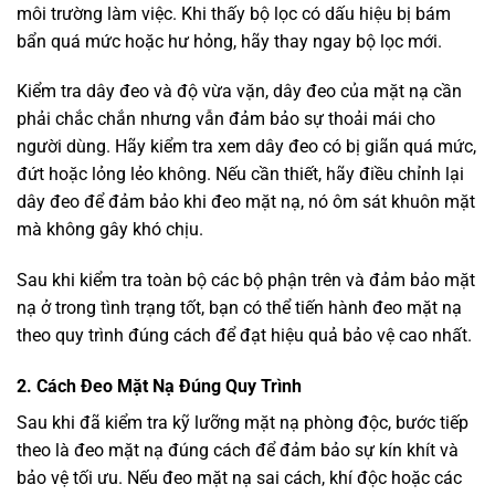
môi trường làm việc. Khi thấy bộ lọc có dấu hiệu bị bám
bẩn quá mức hoặc hư hỏng, hãy thay ngay bộ lọc mới.
Kiểm tra dây đeo và độ vừa vặn, dây đeo của mặt nạ cần
phải chắc chắn nhưng vẫn đảm bảo sự thoải mái cho
người dùng. Hãy kiểm tra xem dây đeo có bị giãn quá mức,
đứt hoặc lỏng lẻo không. Nếu cần thiết, hãy điều chỉnh lại
dây đeo để đảm bảo khi đeo mặt nạ, nó ôm sát khuôn mặt
mà không gây khó chịu.
Sau khi kiểm tra toàn bộ các bộ phận trên và đảm bảo mặt
nạ ở trong tình trạng tốt, bạn có thể tiến hành đeo mặt nạ
theo quy trình đúng cách để đạt hiệu quả bảo vệ cao nhất.
2. Cách Đeo Mặt Nạ Đúng Quy Trình
Sau khi đã kiểm tra kỹ lưỡng mặt nạ phòng độc, bước tiếp
theo là đeo mặt nạ đúng cách để đảm bảo sự kín khít và
bảo vệ tối ưu. Nếu đeo mặt nạ sai cách, khí độc hoặc các