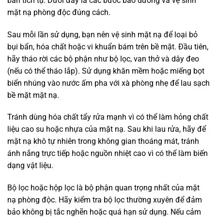
bẩn tích tụ. Dưới đây là các bước bảo dưỡng và vệ sinh
mặt nạ phòng độc đúng cách.
Sau mỗi lần sử dụng, bạn nên vệ sinh mặt nạ để loại bỏ
bụi bẩn, hóa chất hoặc vi khuẩn bám trên bề mặt. Đầu tiên,
hãy tháo rời các bộ phận như bộ lọc, van thở và dây đeo
(nếu có thể tháo lắp). Sử dụng khăn mềm hoặc miếng bọt
biển nhúng vào nước ấm pha với xà phòng nhẹ để lau sạch
bề mặt mặt nạ.
Tránh dùng hóa chất tẩy rửa mạnh vì có thể làm hỏng chất
liệu cao su hoặc nhựa của mặt nạ. Sau khi lau rửa, hãy để
mặt nạ khô tự nhiên trong không gian thoáng mát, tránh
ánh nắng trực tiếp hoặc nguồn nhiệt cao vì có thể làm biến
dạng vật liệu.
Bộ lọc hoặc hộp lọc là bộ phận quan trọng nhất của mặt
nạ phòng độc. Hãy kiểm tra bộ lọc thường xuyên để đảm
bảo không bị tắc nghẽn hoặc quá hạn sử dụng. Nếu cảm