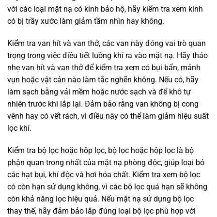
với các loại mặt nạ có kính bảo hộ, hãy kiểm tra xem kính
có bị trầy xước làm giảm tầm nhìn hay không.
Kiểm tra van hít và van thở, các van này đóng vai trò quan
trọng trong việc điều tiết luồng khí ra vào mặt nạ. Hãy tháo
nhẹ van hít và van thở để kiểm tra xem có bụi bẩn, mảnh
vụn hoặc vật cản nào làm tắc nghẽn không. Nếu có, hãy
làm sạch bằng vải mềm hoặc nước sạch và để khô tự
nhiên trước khi lắp lại. Đảm bảo rằng van không bị cong
vênh hay có vết rách, vì điều này có thể làm giảm hiệu suất
lọc khí.
Kiểm tra bộ lọc hoặc hộp lọc, bộ lọc hoặc hộp lọc là bộ
phận quan trọng nhất của mặt nạ phòng độc, giúp loại bỏ
các hạt bụi, khí độc và hơi hóa chất. Kiểm tra xem bộ lọc
có còn hạn sử dụng không, vì các bộ lọc quá hạn sẽ không
còn khả năng lọc hiệu quả. Nếu mặt nạ sử dụng bộ lọc
thay thế, hãy đảm bảo lắp đúng loại bộ lọc phù hợp với