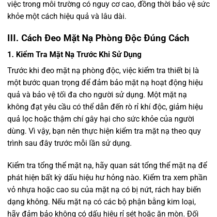
việc trong môi trường có nguy cơ cao, đồng thời bảo vệ sức
khỏe một cách hiệu quả và lâu dài.
III. Cách Đeo Mặt Nạ Phòng Độc Đúng Cách
1. Kiểm Tra Mặt Nạ Trước Khi Sử Dụng
Trước khi đeo mặt nạ phòng độc, việc kiểm tra thiết bị là
một bước quan trọng để đảm bảo mặt nạ hoạt động hiệu
quả và bảo vệ tối đa cho người sử dụng. Một mặt nạ
không đạt yêu cầu có thể dẫn đến rò rỉ khí độc, giảm hiệu
quả lọc hoặc thậm chí gây hại cho sức khỏe của người
dùng. Vì vậy, bạn nên thực hiện kiểm tra mặt nạ theo quy
trình sau đây trước mỗi lần sử dụng.
Kiểm tra tổng thể mặt nạ, hãy quan sát tổng thể mặt nạ để
phát hiện bất kỳ dấu hiệu hư hỏng nào. Kiểm tra xem phần
vỏ nhựa hoặc cao su của mặt nạ có bị nứt, rách hay biến
dạng không. Nếu mặt nạ có các bộ phận bằng kim loại,
hãy đảm bảo không có dấu hiệu rỉ sét hoặc ăn mòn. Đối