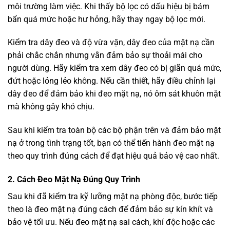
môi trường làm việc. Khi thấy bộ lọc có dấu hiệu bị bám
bẩn quá mức hoặc hư hỏng, hãy thay ngay bộ lọc mới.
Kiểm tra dây đeo và độ vừa vặn, dây đeo của mặt nạ cần
phải chắc chắn nhưng vẫn đảm bảo sự thoải mái cho
người dùng. Hãy kiểm tra xem dây đeo có bị giãn quá mức,
đứt hoặc lỏng lẻo không. Nếu cần thiết, hãy điều chỉnh lại
dây đeo để đảm bảo khi đeo mặt nạ, nó ôm sát khuôn mặt
mà không gây khó chịu.
Sau khi kiểm tra toàn bộ các bộ phận trên và đảm bảo mặt
nạ ở trong tình trạng tốt, bạn có thể tiến hành đeo mặt nạ
theo quy trình đúng cách để đạt hiệu quả bảo vệ cao nhất.
2. Cách Đeo Mặt Nạ Đúng Quy Trình
Sau khi đã kiểm tra kỹ lưỡng mặt nạ phòng độc, bước tiếp
theo là đeo mặt nạ đúng cách để đảm bảo sự kín khít và
bảo vệ tối ưu. Nếu đeo mặt nạ sai cách, khí độc hoặc các