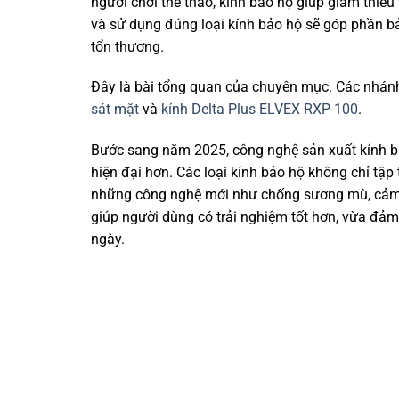
người chơi thể thao, kính bảo hộ giúp giảm thiểu 
và sử dụng đúng loại kính bảo hộ sẽ góp phần b
tổn thương.
Đây là bài tổng quan của chuyên mục. Các nhánh 
sát mặt
và
kính Delta Plus ELVEX RXP-100
.
Bước sang năm 2025, công nghệ sản xuất kính bả
hiện đại hơn. Các loại kính bảo hộ không chỉ tậ
những công nghệ mới như chống sương mù, cảm b
giúp người dùng có trải nghiệm tốt hơn, vừa đảm
ngày.