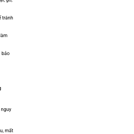
 tránh
 làm
p bảo
g
i nguy
u, mất