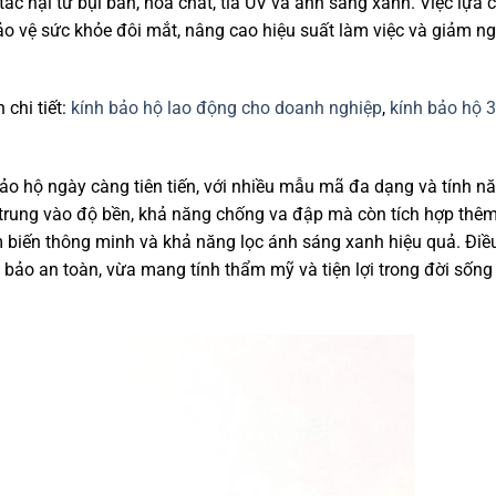
tác hại từ bụi bẩn, hóa chất, tia UV và ánh sáng xanh. Việc lựa 
ảo vệ sức khỏe đôi mắt, nâng cao hiệu suất làm việc và giảm n
chi tiết:
kính bảo hộ lao động cho doanh nghiệp
,
kính bảo hộ
o hộ ngày càng tiên tiến, với nhiều mẫu mã đa dạng và tính n
p trung vào độ bền, khả năng chống va đập mà còn tích hợp thê
iến thông minh và khả năng lọc ánh sáng xanh hiệu quả. Điề
 bảo an toàn, vừa mang tính thẩm mỹ và tiện lợi trong đời sốn