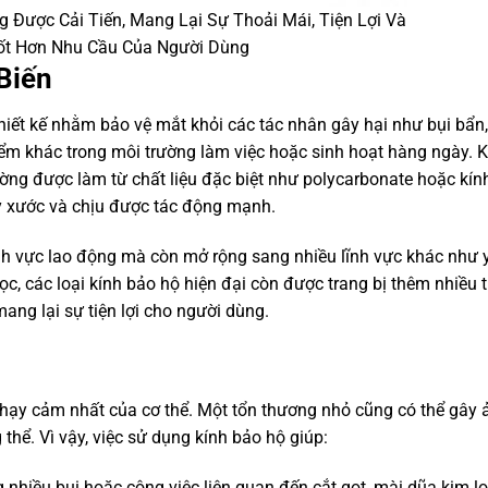
 Được Cải Tiến, Mang Lại Sự Thoải Mái, Tiện Lợi Và
ốt Hơn Nhu Cầu Của Người Dùng
 Biến
hiết kế nhằm bảo vệ mắt khỏi các tác nhân gây hại như bụi bẩn
hiểm khác trong môi trường làm việc hoặc sinh hoạt hàng ngày. 
ường được làm từ chất liệu đặc biệt như polycarbonate hoặc kín
y xước và chịu được tác động mạnh.
ĩnh vực lao động mà còn mở rộng sang nhiều lĩnh vực khác như y
ọc, các loại kính bảo hộ hiện đại còn được trang bị thêm nhiều t
ang lại sự tiện lợi cho người dùng.
hạy cảm nhất của cơ thể. Một tổn thương nhỏ cũng có thể gây 
thể. Vì vậy, việc sử dụng kính bảo hộ giúp:
 nhiều bụi hoặc công việc liên quan đến cắt gọt, mài dũa kim loạ