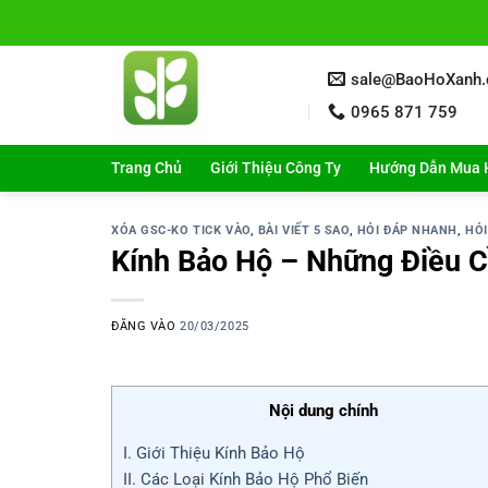
Bỏ
qua
nội
sale@BaoHoXanh
dung
0965 871 759
Trang Chủ
Giới Thiệu Công Ty
Hướng Dẫn Mua 
XÓA GSC-KO TICK VÀO
,
BÀI VIẾT 5 SAO
,
HỎI ĐÁP NHANH
,
HỎI
Kính Bảo Hộ – Những Điều C
ĐĂNG VÀO
20/03/2025
Nội dung chính
I. Giới Thiệu Kính Bảo Hộ
II. Các Loại Kính Bảo Hộ Phổ Biến