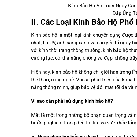
Kính Bảo Hộ An Toàn Ngày Càng
Đáp Ứng T
II. Các Loại Kính Bảo Hộ Phổ
Kính bảo hộ là một loại kính chuyên dụng được t
chất, tia UV, ánh sáng xanh và các yếu tố nguy 
với kính thời trang thông thường, kính bảo hộ th
cường lực, có khả năng chống va đập, chống trầ
Hiện nay, kính bảo hộ không chỉ giới hạn trong l
thể thao, công nghệ. Với sự phát triển của khoa h
năng thông minh, giúp bảo vệ đôi mắt tối đa và m
Vì sao cần phải sử dụng kính bảo hộ?
Mắt là một trong những bộ phận quan trọng và n
hưởng nghiêm trọng đến thị lực và sức khỏe tổng 
Ngăn chặn bụi bẩn và dị vật
: Trong môi trường