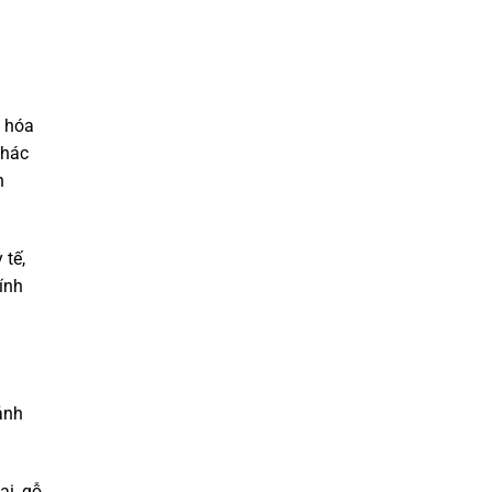
, hóa
Khác
h
 tế,
ính
ảnh
i, gỗ,