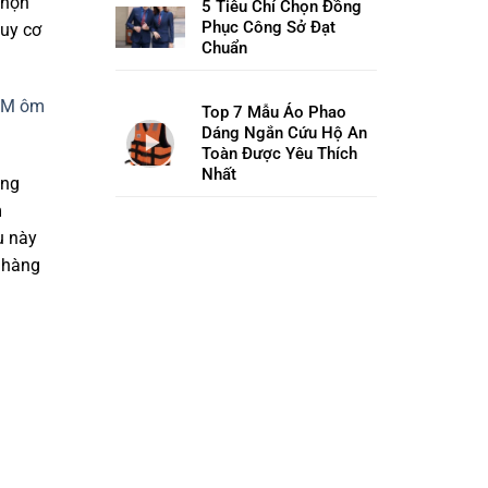
chọn
5 Tiêu Chí Chọn Đồng
Phục Công Sở Đạt
guy cơ
Chuẩn
 3M ôm
Top 7 Mẫu Áo Phao
Dáng Ngắn Cứu Hộ An
Toàn Được Yêu Thích
Nhất
ăng
m
u này
g hàng