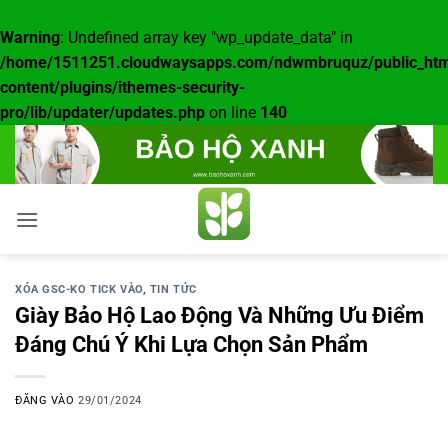
Warning
: Undefined array key "wp_update_data" in
/home/1511251.cloudwaysapps.com/ndwmbruquz/public_htm
content/plugins/ithemes-security-
pro/lib/updater/updates.php
on line
140
Bỏ
qua
nội
dung
XÓA GSC-KO TICK VÀO
,
TIN TỨC
Giày Bảo Hộ Lao Động Và Những Ưu Điểm
Đáng Chú Ý Khi Lựa Chọn Sản Phẩm
ĐĂNG VÀO
29/01/2024