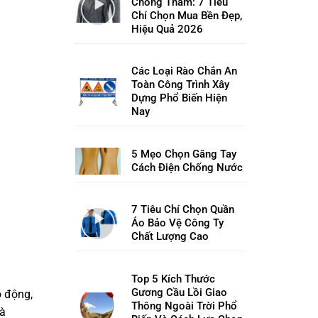
Chống Thấm: 7 Tiêu
Chí Chọn Mua Bền Đẹp,
Hiệu Quả 2026
Các Loại Rào Chắn An
Toàn Công Trình Xây
Dựng Phổ Biến Hiện
Nay
5 Mẹo Chọn Găng Tay
Cách Điện Chống Nước
7 Tiêu Chí Chọn Quần
Áo Bảo Vệ Công Ty
Chất Lượng Cao
Top 5 Kích Thước
Gương Cầu Lồi Giao
o động,
Thông Ngoài Trời Phổ
là