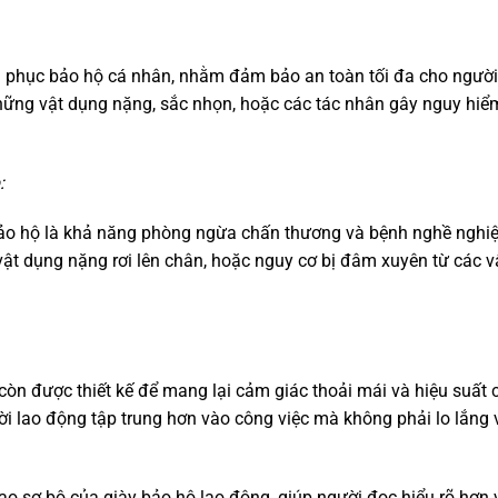
g phục bảo hộ cá nhân, nhằm đảm bảo an toàn tối đa cho người
hững vật dụng nặng, sắc nhọn, hoặc các tác nhân gây nguy hiể
:
bảo hộ là khả năng phòng ngừa chấn thương và bệnh nghề nghiệ
ật dụng nặng rơi lên chân, hoặc nguy cơ bị đâm xuyên từ các vậ
 còn được thiết kế để mang lại cảm giác thoải mái và hiệu suất 
ời lao động tập trung hơn vào công việc mà không phải lo lắng 
 tạo sơ bộ của giày bảo hộ lao động, giúp người đọc hiểu rõ hơn 