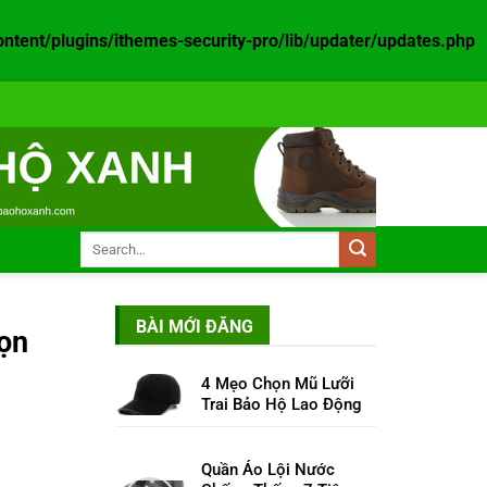
ent/plugins/ithemes-security-pro/lib/updater/updates.php
BÀI MỚI ĐĂNG
ọn
4 Mẹo Chọn Mũ Lưỡi
Trai Bảo Hộ Lao Động
Quần Áo Lội Nước