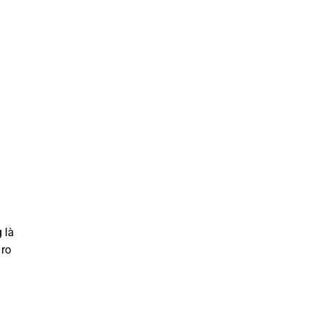
 là
 ro