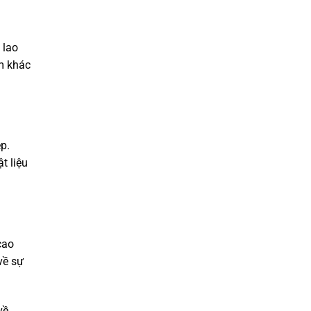
 lao
m khác
p.
t liệu
cao
về sự
về