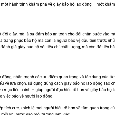
a một hành trình khám phá về giày bảo hộ lao động – một khá
t đôi giày, mà là sự đảm bảo an toàn cho đôi chân bước vào m
a trang phục bảo hộ mà còn là người bảo vệ đầu tiên trước nhữ
đánh giá giày bảo hộ với tiêu chí chất lượng, mà còn đặt lên h
lao động, nhấn mạnh các ưu điểm quan trọng và tác dụng của từ
ểu về lựa chọn, sử dụng đúng cách giày bảo hộ lao động sao c
đến mục tiêu chính – giúp người đọc hiểu rõ hơn về giày bảo hộ l
g việc bảo vệ người lao động.
 tích cực, khích lệ mọi người hiểu rõ hơn về tầm quan trọng củ
 mỗi khi bước vào môi trường làm việc.