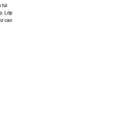
 túi
p. Lớp
hư cao