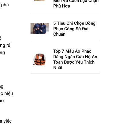
Biến Và Cách Lựa Chọn
m phá
Phù Hợp
5 Tiêu Chí Chọn Đồng
Phục Công Sở Đạt
Chuẩn
ôi
ng rủi
Top 7 Mẫu Áo Phao
àng
Dáng Ngắn Cứu Hộ An
Toàn Được Yêu Thích
Nhất
ng
ho hiệu
ao
a việc