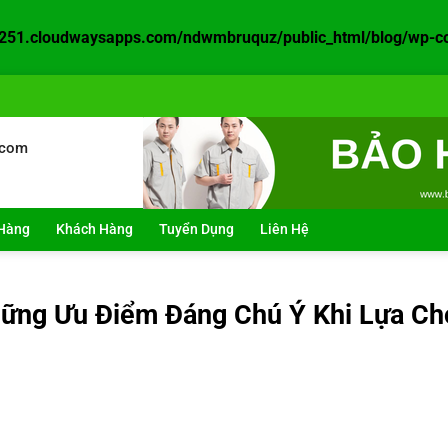
51.cloudwaysapps.com/ndwmbruquz/public_html/blog/wp-cont
.com
Hàng
Khách Hàng
Tuyển Dụng
Liên Hệ
hững Ưu Điểm Đáng Chú Ý Khi Lựa Ch