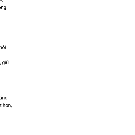
ộng.
hỏi
, giữ
húng
t hơn,