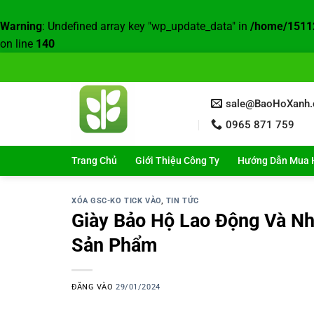
Warning
: Undefined array key "wp_update_data" in
/home/15112
on line
140
Bỏ
qua
nội
sale@BaoHoXanh
dung
0965 871 759
Trang Chủ
Giới Thiệu Công Ty
Hướng Dẫn Mua 
XÓA GSC-KO TICK VÀO
,
TIN TỨC
Giày Bảo Hộ Lao Động Và N
Sản Phẩm
ĐĂNG VÀO
29/01/2024