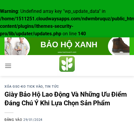
Warning
: Undefined array key "wp_update_data" in
/home/1511251.cloudwaysapps.com/ndwmbruquz/public_htm
content/plugins/ithemes-security-
pro/lib/updater/updates.php
on line
140
Bỏ
qua
nội
dung
XÓA GSC-KO TICK VÀO
,
TIN TỨC
Giày Bảo Hộ Lao Động Và Những Ưu Điểm
Đáng Chú Ý Khi Lựa Chọn Sản Phẩm
ĐĂNG VÀO
29/01/2024