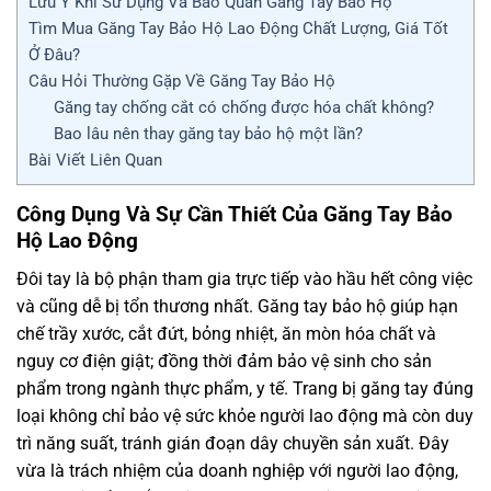
Lưu Ý Khi Sử Dụng Và Bảo Quản Găng Tay Bảo Hộ
Tìm Mua Găng Tay Bảo Hộ Lao Động Chất Lượng, Giá Tốt
Ở Đâu?
Câu Hỏi Thường Gặp Về Găng Tay Bảo Hộ
Găng tay chống cắt có chống được hóa chất không?
Bao lâu nên thay găng tay bảo hộ một lần?
Bài Viết Liên Quan
Công Dụng Và Sự Cần Thiết Của Găng Tay Bảo
Hộ Lao Động
Đôi tay là bộ phận tham gia trực tiếp vào hầu hết công việc
và cũng dễ bị tổn thương nhất. Găng tay bảo hộ giúp hạn
chế trầy xước, cắt đứt, bỏng nhiệt, ăn mòn hóa chất và
nguy cơ điện giật; đồng thời đảm bảo vệ sinh cho sản
phẩm trong ngành thực phẩm, y tế. Trang bị găng tay đúng
loại không chỉ bảo vệ sức khỏe người lao động mà còn duy
trì năng suất, tránh gián đoạn dây chuyền sản xuất. Đây
vừa là trách nhiệm của doanh nghiệp với người lao động,