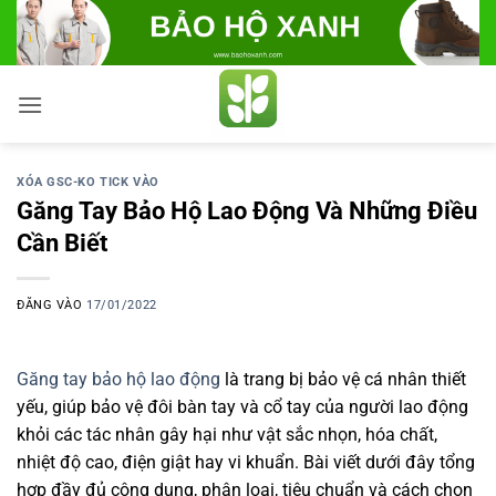
Bỏ
qua
nội
dung
XÓA GSC-KO TICK VÀO
Găng Tay Bảo Hộ Lao Động Và Những Điều
Cần Biết
ĐĂNG VÀO
17/01/2022
Găng tay bảo hộ lao động
là trang bị bảo vệ cá nhân thiết
yếu, giúp bảo vệ đôi bàn tay và cổ tay của người lao động
khỏi các tác nhân gây hại như vật sắc nhọn, hóa chất,
nhiệt độ cao, điện giật hay vi khuẩn. Bài viết dưới đây tổng
hợp đầy đủ công dụng, phân loại, tiêu chuẩn và cách chọn