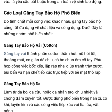
vừa là yêu cầu bắt buộc trong an toàn vệ sinh lao động.
Các Loại Găng Tay Bảo Hộ Phổ Biến
Do tính chất mỗi công việc khác nhau, găng tay bảo hộ
cũng rất đa dạng về chất liệu và công dụng. Dưới đây là
những nhóm phổ biến nhất:
Găng Tay Bảo Hộ Vải (Cotton)
Găng tay vải
thành phần cotton thấm hút mồ hôi tốt,
thoáng mát, co giãn dễ chịu, có bo chun ôm cổ tay. Phù
hợp công việc bốc xếp, lắp ráp nhẹ, giúp tránh trầy xước,
bụi bẩn và hạn chế tiếp xúc trực tiếp với bề mặt thô ráp.
Găng Tay Bảo Hộ Da
Làm từ da bò, da cừu hoặc da nhân tạo, chịu nhiệt và
chống đâm xuyên tốt. Được dùng phổ biến trong hàn xì, cơ
khí, luyện kim và các công việc tiếp xúc với tia lửa, vật
nóng.