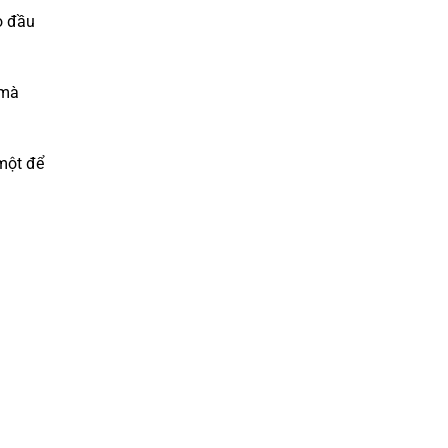
o đầu
 mà
 một để