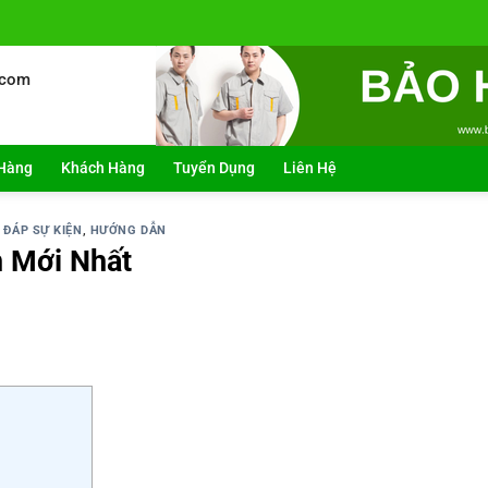
.com
Hàng
Khách Hàng
Tuyển Dụng
Liên Hệ
 ĐÁP SỰ KIỆN
,
HƯỚNG DẪN
n Mới Nhất