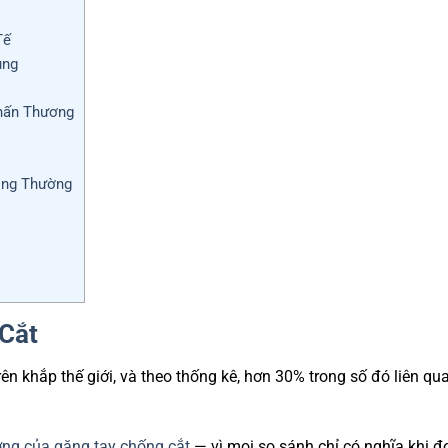
Tế
ụng
Chấn Thương
ông Thường
Cắt
rên khắp thế giới, và theo thống kê, hơn 30% trong số đó liên qu
ợng của găng tay chống cắt
— vì mọi so sánh chỉ có nghĩa khi đ