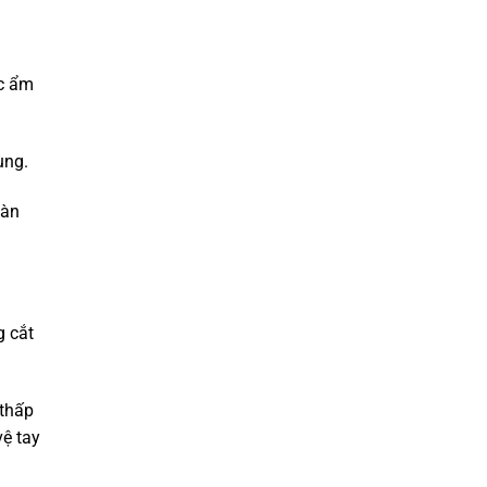
ặc ẩm
ùng.
oàn
g cắt
 thấp
vệ tay