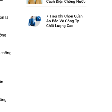
Cách Điện Chống Nước
7 Tiêu Chí Chọn Quần
ôn là
Áo Bảo Vệ Công Ty
Chất Lượng Cao
ưởng
y chống
ẫn
hống