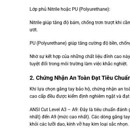
Lớp phủ Nitrile hoặc PU (Polyurethane):
Nitrile giúp tăng độ bám, chống trơn trượt khi 
ướt.
PU (Polyurethane) giúp tăng cường độ bền, chố
Nhờ sự kết hợp của những chất liệu đỉnh cao này
tuyệt đối trong môi trường làm việc khắc nghiệt.
2. Chứng Nhận An Toàn Đạt Tiêu Chuẩ
Khi lựa chọn găng tay bảo hộ, chứng nhận an to
cao cấp đều được kiểm định nghiêm ngặt và đạt c
ANSI Cut Level A3 – A9: Đây là tiêu chuẩn đánh
nhất) đến A9 (mức cao nhất). Các dòng găng tay 
khỏi các lưỡi dao, kính vỡ hay kim loại sắc nhọn.