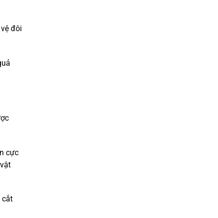
 vệ đôi
quả
ược
ền cực
 vật
 cắt