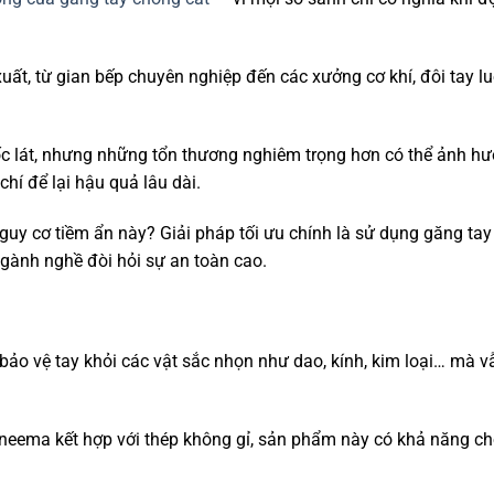
t, từ gian bếp chuyên nghiệp đến các xưởng cơ khí, đôi tay lu
hốc lát, nhưng những tổn thương nghiêm trọng hơn có thể ảnh h
hí để lại hậu quả lâu dài.
guy cơ tiềm ẩn này? Giải pháp tối ưu chính là sử dụng găng ta
ngành nghề đòi hỏi sự an toàn cao.
bảo vệ tay khỏi các vật sắc nhọn như dao, kính, kim loại… mà v
Dyneema kết hợp với thép không gỉ, sản phẩm này có khả năng c