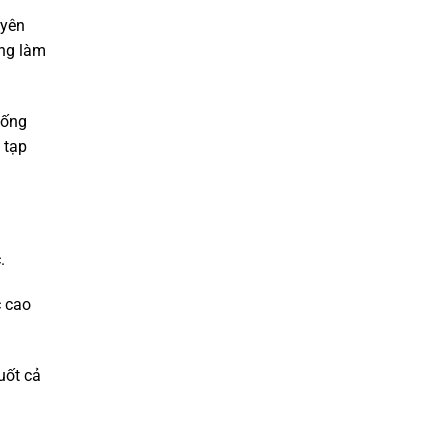
uyên
ờng làm
hống
 tạp
.
c cao
uốt cả