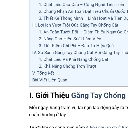
1. Chất Liệu Cao Cấp – Công Nghệ Tiên Tiến
2. Chứng Nhận An Toàn Đạt Tiêu Chuẩn Quốc 
3. Thiết Kế Thông Minh – Linh Hoạt Và Tiện D
III. Lợi Ích Vượt Trội Của Găng Tay Chống Cắt
1. An Toàn Tuyệt Đối – Giảm Thiểu Nguy Cơ 
2. Nâng Cao Hiệu Suất Làm Việc
3. Tiết Kiệm Chi Phí – Đầu Tư Hiệu Quả
IV. So Sánh Găng Tay Chống Cắt Với Găng Tay Th
1. Chất Liệu Và Khả Năng Chống Cắt
2. Khả Năng Chống Trơn Trượt
V. Tổng Kết
Bài Viết Liên Quan
I. Giới Thiệu
Găng Tay Chống 
Mỗi ngày, hàng trăm vụ tai nạn lao động xảy ra t
chấn thương ở tay.
Trước khi so sánh, nên nắm
4 tiêu chuẩn chất lư