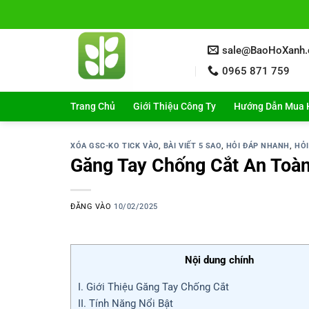
Bỏ
qua
nội
sale@BaoHoXanh
dung
0965 871 759
Trang Chủ
Giới Thiệu Công Ty
Hướng Dẫn Mua 
XÓA GSC-KO TICK VÀO
,
BÀI VIẾT 5 SAO
,
HỎI ĐÁP NHANH
,
HỎI
Găng Tay Chống Cắt An Toà
ĐĂNG VÀO
10/02/2025
Nội dung chính
I. Giới Thiệu Găng Tay Chống Cắt
II. Tính Năng Nổi Bật