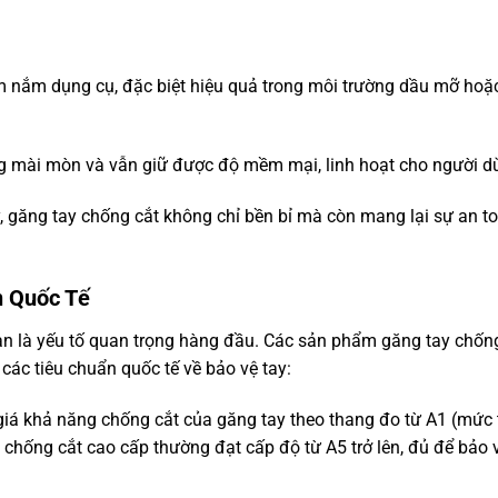
cầm nắm dụng cụ, đặc biệt hiệu quả trong môi trường dầu mỡ ho
ng mài mòn và vẫn giữ được độ mềm mại, linh hoạt cho người d
, găng tay chống cắt không chỉ bền bỉ mà còn mang lại sự an t
n Quốc Tế
àn là yếu tố quan trọng hàng đầu. Các sản phẩm găng tay chốn
ác tiêu chuẩn quốc tế về bảo vệ tay:
 giá khả năng chống cắt của găng tay theo thang đo từ A1 (mức
chống cắt cao cấp thường đạt cấp độ từ A5 trở lên, đủ để bảo 