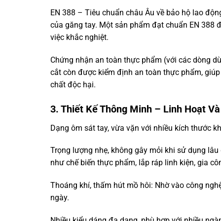
EN 388 – Tiêu chuẩn châu Âu về bảo hộ lao độn
của găng tay. Một sản phẩm đạt chuẩn EN 388 đồ
việc khắc nghiệt.
Chứng nhận an toàn thực phẩm (với các dòng dùn
cắt còn được kiểm định an toàn thực phẩm, giúp
chất độc hại.
3. Thiết Kế Thông Minh – Linh Hoạt Và
Dạng ôm sát tay, vừa vặn với nhiều kích thước kh
Trọng lượng nhẹ, không gây mỏi khi sử dụng lâu 
như chế biến thực phẩm, lắp ráp linh kiện, gia cô
Thoáng khí, thấm hút mồ hôi: Nhờ vào công nghệ 
ngày.
Nhiều kiểu dáng đa dạng, phù hợp với nhiều ngà