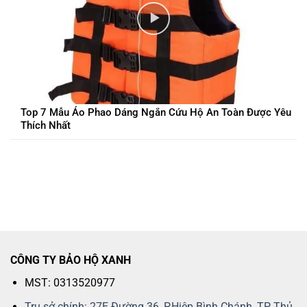
Top 7 Mẫu Áo Phao Dáng Ngắn Cứu Hộ An Toàn Được Yêu
Thích Nhất
CÔNG TY BẢO HỘ XANH
MST: 0313520977
Trụ sở chính: 27E Đường 36, P.Hiệp Bình Chánh, TP Thủ