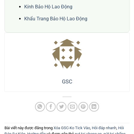
Kính Bảo Hộ Lao Động
Khẩu Trang Bảo Hộ Lao Động
GSC
Bài viết này được đăng trong
Xóa GSC-Ko Tick Vào
,
Hỏi đáp nhanh
,
Hỏi
Đáp Sự Kiện
,
Hướng dẫn
và được gắn thẻ
nut tai chong on
,
nút tai chống