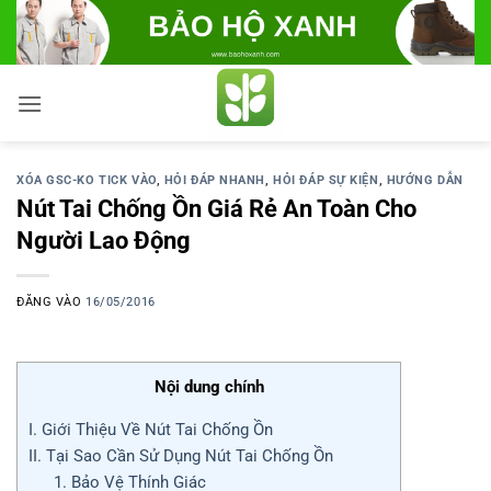
Bỏ
qua
nội
dung
XÓA GSC-KO TICK VÀO
,
HỎI ĐÁP NHANH
,
HỎI ĐÁP SỰ KIỆN
,
HƯỚNG DẪN
Nút Tai Chống Ồn Giá Rẻ An Toàn Cho
Người Lao Động
ĐĂNG VÀO
16/05/2016
Nội dung chính
I. Giới Thiệu Về Nút Tai Chống Ồn
II. Tại Sao Cần Sử Dụng Nút Tai Chống Ồn
1. Bảo Vệ Thính Giác