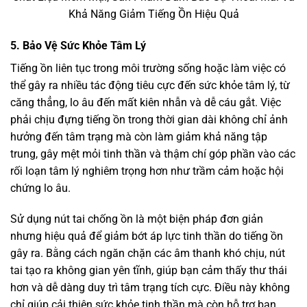
Khả Năng Giảm Tiếng Ồn Hiệu Quả
5. Bảo Vệ Sức Khỏe Tâm Lý
Tiếng ồn liên tục trong môi trường sống hoặc làm việc có
thể gây ra nhiều tác động tiêu cực đến sức khỏe tâm lý, từ
căng thẳng, lo âu đến mất kiên nhẫn và dễ cáu gắt. Việc
phải chịu đựng tiếng ồn trong thời gian dài không chỉ ảnh
hưởng đến tâm trạng mà còn làm giảm khả năng tập
trung, gây mệt mỏi tinh thần và thậm chí góp phần vào các
rối loạn tâm lý nghiêm trọng hơn như trầm cảm hoặc hội
chứng lo âu.
Sử dụng nút tai chống ồn là một biện pháp đơn giản
nhưng hiệu quả để giảm bớt áp lực tinh thần do tiếng ồn
gây ra. Bằng cách ngăn chặn các âm thanh khó chịu, nút
tai tạo ra không gian yên tĩnh, giúp bạn cảm thấy thư thái
hơn và dễ dàng duy trì tâm trạng tích cực. Điều này không
chỉ giúp cải thiện sức khỏe tinh thần mà còn hỗ trợ bạn