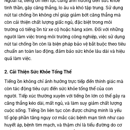
Ngoài ra, tiếng ồn liên tục cũng ảnh hưởng đến sức khỏe
tinh thần, gây căng thẳng, lo âu và khó tập trung. Sử dụng
nút tai chống ồn không chỉ giúp giảm bớt căng thẳng mà
còn cải thiện chất lượng giấc ngủ, đặc biệt trong môi
trường có tiếng ồn từ xe cộ hoặc hàng xóm. Đối với những
người làm việc trong môi trường công nghiệp, việc sử dụng
nút tai chống ồn còn là biện pháp bảo vệ bắt buộc theo tiêu
chuẩn an toàn lao động, đảm bảo sức khỏe lâu dài và hiệu
quả làm việc.
2. Cải Thiện Sức Khỏe Tổng Thể
Tiếng ồn không chỉ ảnh hưởng trực tiếp đến thính giác mà
còn tác động tiêu cực đến sức khỏe tổng thể của con
người. Tiếp xúc thường xuyên với tiếng ồn lớn có thể gây ra
căng thẳng kéo dài, mất ngủ, và làm suy giảm chất lượng
cuộc sống. Tiếng ồn liên tục còn được chứng minh là yếu
tố góp phần tăng nguy cơ mắc các bệnh mạn tính như cao
huyết áp, bệnh tim mạch, và thậm chí là tiểu đường do cơ