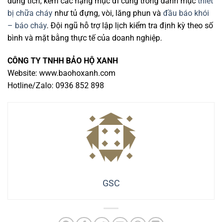
dung tích, kèm các hạng mục đi cùng trong danh mục
thiết
bị chữa cháy
như tủ đựng, vòi, lăng phun và
đầu báo khói
– báo cháy
. Đội ngũ hỗ trợ lập lịch kiểm tra định kỳ theo số
bình và mặt bằng thực tế của doanh nghiệp.
CÔNG TY TNHH BẢO HỘ XANH
Website: www.baohoxanh.com
Hotline/Zalo: 0936 852 898
GSC