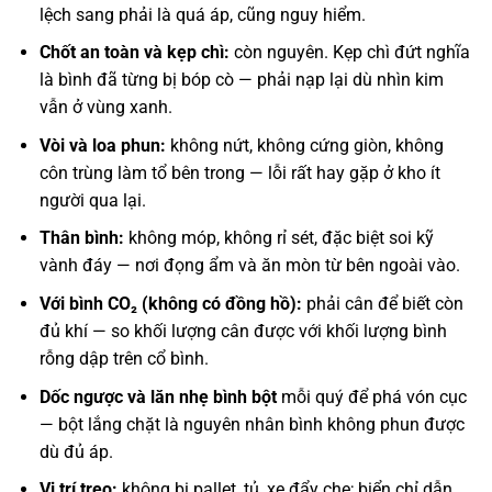
lệch sang phải là quá áp, cũng nguy hiểm.
Chốt an toàn và kẹp chì:
còn nguyên. Kẹp chì đứt nghĩa
là bình đã từng bị bóp cò — phải nạp lại dù nhìn kim
vẫn ở vùng xanh.
Vòi và loa phun:
không nứt, không cứng giòn, không
côn trùng làm tổ bên trong — lỗi rất hay gặp ở kho ít
người qua lại.
Thân bình:
không móp, không rỉ sét, đặc biệt soi kỹ
vành đáy — nơi đọng ẩm và ăn mòn từ bên ngoài vào.
Với bình CO₂ (không có đồng hồ):
phải cân để biết còn
đủ khí — so khối lượng cân được với khối lượng bình
rỗng dập trên cổ bình.
Dốc ngược và lăn nhẹ bình bột
mỗi quý để phá vón cục
— bột lắng chặt là nguyên nhân bình không phun được
dù đủ áp.
Vị trí treo:
không bị pallet, tủ, xe đẩy che; biển chỉ dẫn