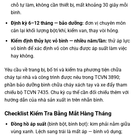
chỗ tự làm, không cần thiết bị, mất khoảng 30 giây mỗi
bình.
Định kỳ 6–12 tháng — bảo dưỡng:
đơn vị chuyên môn
cân lại khối lượng bột/khí, kiểm van, thay vòi hỏng.
Kiểm định thủy lực vỏ bình — nhiều năm/lần:
thử áp lực
vỏ bình để xác định vỏ còn chịu được áp suất làm việc
hay không.
Yêu cầu về trang bị, bố trí và kiểm tra phương tiện chữa
cháy tại nhà và công trình được nêu trong TCVN 3890;
phần bảo dưỡng bình chữa cháy xách tay và xe đẩy tham
chiếu bộ TCVN 7435. Chu kỳ cụ thể cần đối chiếu thêm với
hướng dẫn của nhà sản xuất in trên nhãn bình.
Checklist Kiểm Tra Bằng Mắt Hàng Tháng
Đồng hồ áp suất
(bình bột, bình bọt): kim phải nằm giữa
vùng xanh. Lệch sang trái là mất áp — bình vô dụng;