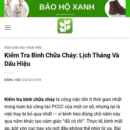
Bỏ
qua
nội
dung
XÓA GSC-KO TICK VÀO
Kiểm Tra Bình Chữa Cháy: Lịch Tháng Và
Dấu Hiệu
ĐĂNG VÀO
22/02/2019
Kiểm tra bình chữa cháy
là công việc tốn ít thời gian nhất
trong toàn bộ công tác PCCC của một cơ sở, nhưng lại là
việc hay bị bỏ qua nhất — vì bình treo đúng chỗ năm này
qua năm khác tạo cảm giác “đã có rồi”. Thực tế, bình mất
áp, bột vón cục hay vòi nứt đều không thể nhìn từ xa. Bài