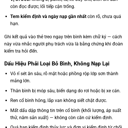
còn đọc được; lối tiếp cận trống.
Tem kiểm định và ngày nạp gần nhất
còn rõ, chưa quá
hạn.
Ghi kết quả vào thẻ treo ngay trên bình kèm chữ ký — cách
này vừa nhắc người phụ trách vừa là bằng chứng khi đoàn
kiểm tra hỏi đến.
Dấu Hiệu Phải Loại Bỏ Bình, Không Nạp Lại
Vỏ rỉ sét ăn sâu, rỗ mặt hoặc phồng rộp lớp sơn thành
mảng lớn.
Thân bình bị móp sâu, biến dạng do rơi hoặc bị xe cán.
Ren cổ bình hỏng, lắp van không siết chặt được.
Mất dấu dập thông tin trên cổ bình (khối lượng, áp suất
thử, năm sản xuất) — không còn căn cứ kiểm định.
Quá hạn kiểm định thủy lực và đơn vị kiểm định từ chối