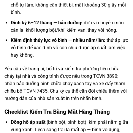
chỗ tự làm, không cần thiết bị, mất khoảng 30 giây mỗi
bình.
Định kỳ 6–12 tháng — bảo dưỡng:
đơn vị chuyên môn
cân lại khối lượng bột/khí, kiểm van, thay vòi hỏng.
Kiểm định thủy lực vỏ bình — nhiều năm/lần:
thử áp lực
vỏ bình để xác định vỏ còn chịu được áp suất làm việc
hay không.
Yêu cầu về trang bị, bố trí và kiểm tra phương tiện chữa
cháy tại nhà và công trình được nêu trong TCVN 3890;
phần bảo dưỡng bình chữa cháy xách tay và xe đẩy tham
chiếu bộ TCVN 7435. Chu kỳ cụ thể cần đối chiếu thêm với
hướng dẫn của nhà sản xuất in trên nhãn bình.
Checklist Kiểm Tra Bằng Mắt Hàng Tháng
Đồng hồ áp suất
(bình bột, bình bọt): kim phải nằm giữa
vùng xanh. Lệch sang trái là mất áp — bình vô dụng;