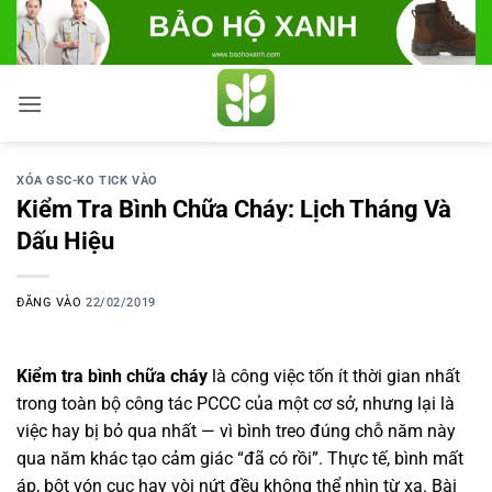
Bỏ
qua
nội
dung
XÓA GSC-KO TICK VÀO
Kiểm Tra Bình Chữa Cháy: Lịch Tháng Và
Dấu Hiệu
ĐĂNG VÀO
22/02/2019
Kiểm tra bình chữa cháy
là công việc tốn ít thời gian nhất
trong toàn bộ công tác PCCC của một cơ sở, nhưng lại là
việc hay bị bỏ qua nhất — vì bình treo đúng chỗ năm này
qua năm khác tạo cảm giác “đã có rồi”. Thực tế, bình mất
áp, bột vón cục hay vòi nứt đều không thể nhìn từ xa. Bài