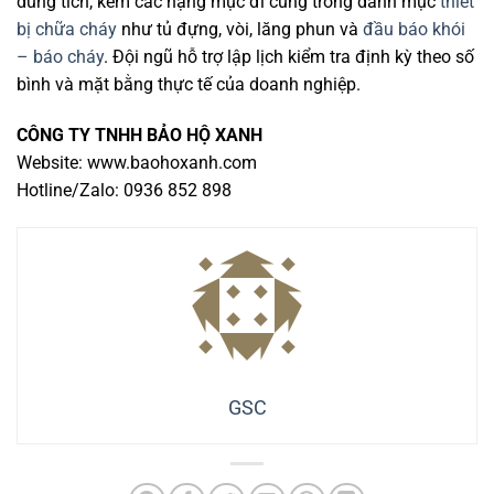
dung tích, kèm các hạng mục đi cùng trong danh mục
thiết
bị chữa cháy
như tủ đựng, vòi, lăng phun và
đầu báo khói
– báo cháy
. Đội ngũ hỗ trợ lập lịch kiểm tra định kỳ theo số
bình và mặt bằng thực tế của doanh nghiệp.
CÔNG TY TNHH BẢO HỘ XANH
Website: www.baohoxanh.com
Hotline/Zalo: 0936 852 898
GSC