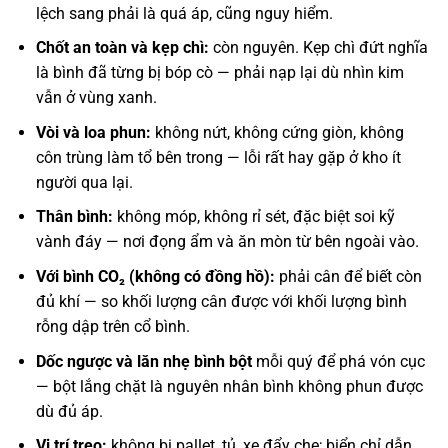
lệch sang phải là quá áp, cũng nguy hiểm.
Chốt an toàn và kẹp chì:
còn nguyên. Kẹp chì đứt nghĩa
là bình đã từng bị bóp cò — phải nạp lại dù nhìn kim
vẫn ở vùng xanh.
Vòi và loa phun:
không nứt, không cứng giòn, không
côn trùng làm tổ bên trong — lỗi rất hay gặp ở kho ít
người qua lại.
Thân bình:
không móp, không rỉ sét, đặc biệt soi kỹ
vành đáy — nơi đọng ẩm và ăn mòn từ bên ngoài vào.
Với bình CO₂ (không có đồng hồ):
phải cân để biết còn
đủ khí — so khối lượng cân được với khối lượng bình
rỗng dập trên cổ bình.
Dốc ngược và lăn nhẹ bình bột
mỗi quý để phá vón cục
— bột lắng chặt là nguyên nhân bình không phun được
dù đủ áp.
Vị trí treo:
không bị pallet, tủ, xe đẩy che; biển chỉ dẫn