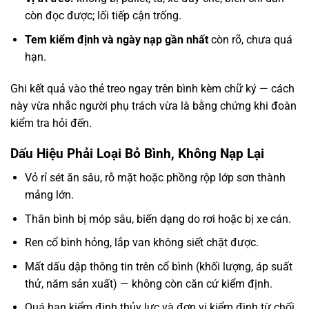
còn đọc được; lối tiếp cận trống.
Tem kiểm định và ngày nạp gần nhất
còn rõ, chưa quá
hạn.
Ghi kết quả vào thẻ treo ngay trên bình kèm chữ ký — cách
này vừa nhắc người phụ trách vừa là bằng chứng khi đoàn
kiểm tra hỏi đến.
Dấu Hiệu Phải Loại Bỏ Bình, Không Nạp Lại
Vỏ rỉ sét ăn sâu, rỗ mặt hoặc phồng rộp lớp sơn thành
mảng lớn.
Thân bình bị móp sâu, biến dạng do rơi hoặc bị xe cán.
Ren cổ bình hỏng, lắp van không siết chặt được.
Mất dấu dập thông tin trên cổ bình (khối lượng, áp suất
thử, năm sản xuất) — không còn căn cứ kiểm định.
Quá hạn kiểm định thủy lực và đơn vị kiểm định từ chối