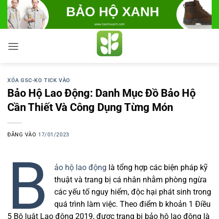
Bỏ
qua
nội
dung
XÓA GSC-KO TICK VÀO
Bảo Hộ Lao Động: Danh Mục Đồ Bảo Hộ
Cần Thiết Và Công Dụng Từng Món
ĐĂNG VÀO
17/01/2023
B
ảo hộ lao động
là tổng hợp các biện pháp kỹ
thuật và trang bị cá nhân nhằm phòng ngừa
các yếu tố nguy hiểm, độc hại phát sinh trong
quá trình làm việc. Theo điểm b khoản 1 Điều
5 Bộ luật Lao động 2019, được trang bị bảo hộ lao động là