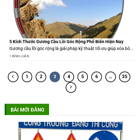
5 Kích Thước Gương Cầu Lồi Góc Rộng Phổ Biến Hiện Nay
Gương cầu lồi góc rộng là giải pháp kỹ thuật tối ưu giúp xóa bỏ...
1 BÌNH LUẬN
1
2
3
4
5
6
…
35
BÀI MỚI ĐĂNG