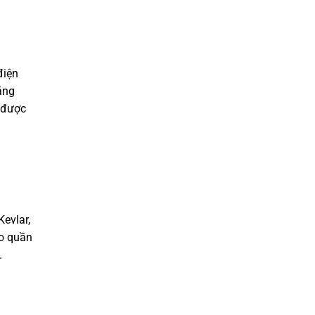
điện
ăng
g được
evlar,
ảo quần
.