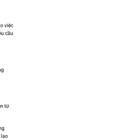
o việc
êu cầu
ng
n từ
ng
 lao