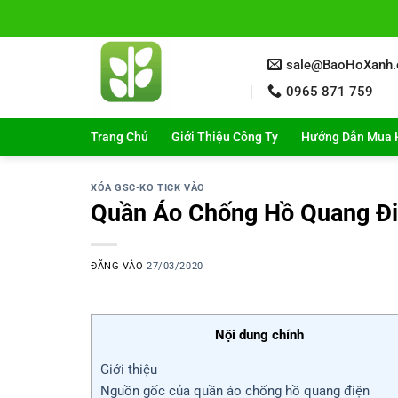
Bỏ
qua
nội
sale@BaoHoXanh
dung
0965 871 759
Trang Chủ
Giới Thiệu Công Ty
Hướng Dẫn Mua 
XÓA GSC-KO TICK VÀO
Quần Áo Chống Hồ Quang Đi
ĐĂNG VÀO
27/03/2020
Nội dung chính
Giới thiệu
Nguồn gốc của quần áo chống hồ quang điện