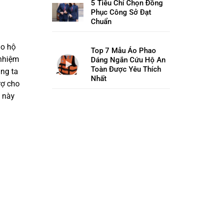
5 Tiêu Chí Chọn Đồng
Phục Công Sở Đạt
Chuẩn
ảo hộ
Top 7 Mẫu Áo Phao
 nhiệm
Dáng Ngắn Cứu Hộ An
Toàn Được Yêu Thích
úng ta
Nhất
rợ cho
u này