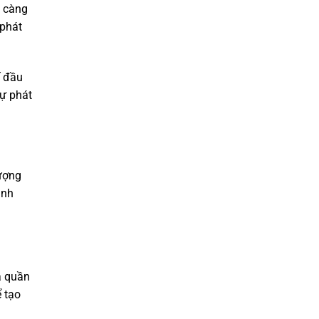
y càng
 phát
ế đầu
sự phát
lượng
inh
ả quần
 tạo