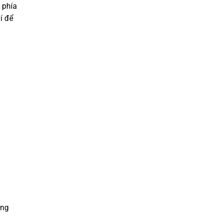
 phía
í để
ông