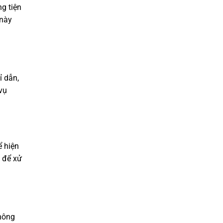
g tiện
 này
ỉ dẫn,
vụ
ể hiện
 để xử
hông