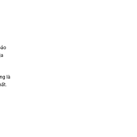
bảo
ịa
ng là
hất.