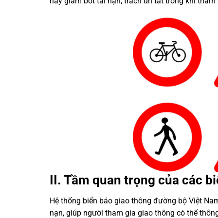
này giảm bớt tai nạn, trách ùn tắt trong khi tham
II. Tầm quan trọng của các b
Hệ thống biển báo giao thông đường bộ Việt Nam đ
nạn, giúp người tham gia giao thông có thể thông 