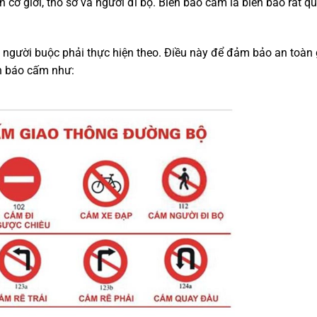
cơ giới, thô sơ và người đi bộ. Biển báo cấm là biển báo rất q
i người buộc phải thực hiện theo. Điều này để đảm bảo an toàn 
ển báo cấm như: