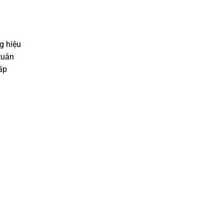
g hiệu
tuân
áp