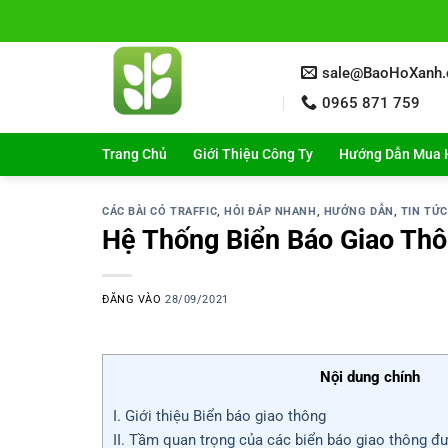
Bỏ
qua
nội
sale@BaoHoXanh
dung
0965 871 759
Trang Chủ
Giới Thiệu Công Ty
Hướng Dẫn Mua 
CÁC BÀI CÓ TRAFFIC
,
HỎI ĐÁP NHANH
,
HƯỚNG DẪN
,
TIN TỨC
Hệ Thống Biển Báo Giao Th
ĐĂNG VÀO
28/09/2021
Nội dung chính
I. Giới thiệu Biển báo giao thông
II. Tầm quan trọng của các biển báo giao thông đ