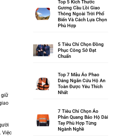
Top 5 Kích Thước
Gương Cầu Lồi Giao
Thông Ngoài Trời Phổ
Biến Và Cách Lựa Chọn
Phù Hợp
5 Tiêu Chí Chọn Đồng
Phục Công Sở Đạt
Chuẩn
Top 7 Mẫu Áo Phao
Dáng Ngắn Cứu Hộ An
Toàn Được Yêu Thích
Nhất
 giữ
giao
7 Tiêu Chí Chọn Áo
Phản Quang Bảo Hộ Dài
Tay Phù Hợp Từng
gười
Ngành Nghề
. Việc