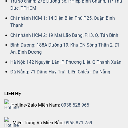
Trụ sở chính: 27E Đường 36, P.Hiệp Bình Chánh, TP Thủ
Đức, TPHCM
Chi nhánh HCM 1: 14 Điện Biên Phủ,P.25, Quận Bình
Thạnh
Chi nhánh HCM 2: 19 Mai Lão Bạng, P.13, Q. Tân Bình
Bình Dương: 188A Đường 19, Khu CN Sóng Thần 2, Dĩ
An, Bình Dương
Hà Nội: 142 Nguyễn Lân, P. Phương Liệt, Q.Thanh Xuân
Đà Nẵng: 71 Đặng Huy Trứ - Liên Chiểu - Đà Nẵng
LIÊN HỆ
Hotline/Zalo Miền Nam:
0938 528 965
Miền Trung Và Miền Bắc:
0965 871 759