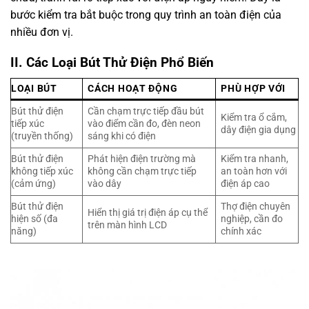
bước kiểm tra bắt buộc trong quy trình an toàn điện của
nhiều đơn vị.
II. Các Loại Bút Thử Điện Phổ Biến
LOẠI BÚT
CÁCH HOẠT ĐỘNG
PHÙ HỢP VỚI
Bút thử điện
Cần chạm trực tiếp đầu bút
Kiểm tra ổ cắm,
tiếp xúc
vào điểm cần đo, đèn neon
dây điện gia dụng
(truyền thống)
sáng khi có điện
Bút thử điện
Phát hiện điện trường mà
Kiểm tra nhanh,
không tiếp xúc
không cần chạm trực tiếp
an toàn hơn với
(cảm ứng)
vào dây
điện áp cao
Bút thử điện
Thợ điện chuyên
Hiển thị giá trị điện áp cụ thể
hiện số (đa
nghiệp, cần đo
trên màn hình LCD
năng)
chính xác