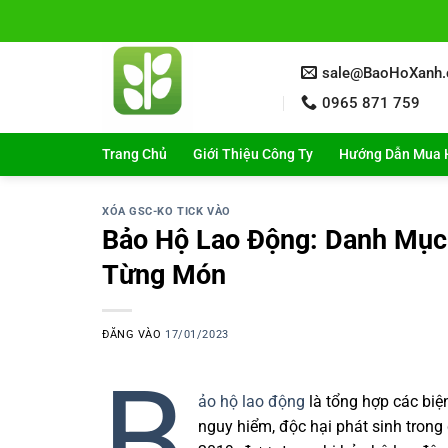
Bỏ
qua
nội
sale@BaoHoXanh
dung
0965 871 759
Trang Chủ
Giới Thiệu Công Ty
Hướng Dẫn Mua 
XÓA GSC-KO TICK VÀO
Bảo Hộ Lao Động: Danh Mục
Từng Món
ĐĂNG VÀO
17/01/2023
B
ảo hộ lao động
là tổng hợp các biệ
nguy hiểm, độc hại phát sinh trong