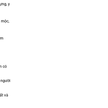
ựng, y
, mộc,
âm
n có
 người
ất và