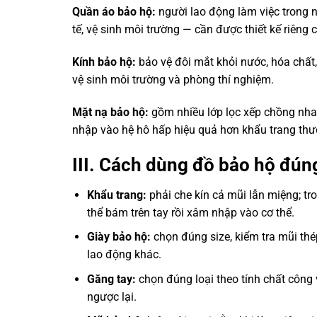
Quần áo bảo hộ:
người lao động làm việc trong n
tế, vệ sinh môi trường — cần được thiết kế riên
Kính bảo hộ:
bảo vệ đôi mắt khỏi nước, hóa chất
vệ sinh môi trường và phòng thí nghiệm.
Mặt nạ bảo hộ:
gồm nhiều lớp lọc xếp chồng nha
nhập vào hệ hô hấp hiệu quả hơn khẩu trang thư
III. Cách dùng đồ bảo hộ đú
Khẩu trang:
phải che kín cả mũi lẫn miệng; tr
thể bám trên tay rồi xâm nhập vào cơ thể.
Giày bảo hộ:
chọn đúng size, kiểm tra mũi thé
lao động khác.
Găng tay:
chọn đúng loại theo tính chất công
ngược lại.