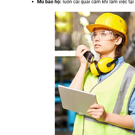
Mũ bảo hộ:
luôn cài quai cằm khi làm việc tại