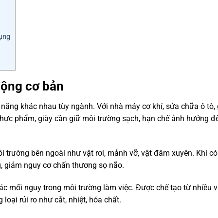
dụng
động cơ bản
năng khác nhau tùy ngành. Với nhà máy cơ khí, sửa chữa ô tô, 
 thực phẩm, giày cần giữ môi trường sạch, hạn chế ảnh hưởng đ
 trường bên ngoài như vật rơi, mảnh vỡ, vật đâm xuyên. Khi có
g, giảm nguy cơ chấn thương sọ não.
ác mối nguy trong môi trường làm việc. Được chế tạo từ nhiều vậ
oại rủi ro như cắt, nhiệt, hóa chất.