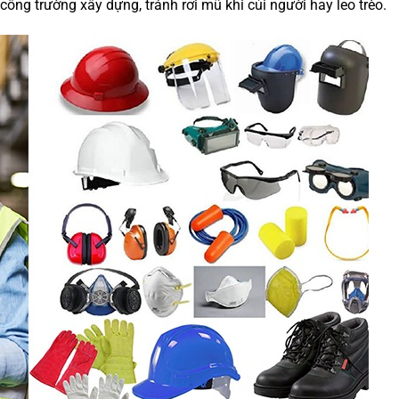
 công trường xây dựng, tránh rơi mũ khi cúi người hay leo trèo.