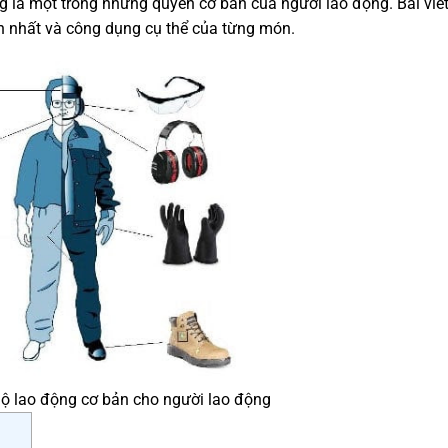
g là một trong những quyền cơ bản của người lao động. Bài viế
n nhất và công dụng cụ thể của từng món.
ộ lao động cơ bản cho người lao động