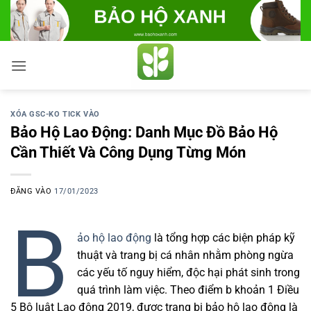
Bỏ
qua
nội
dung
XÓA GSC-KO TICK VÀO
Bảo Hộ Lao Động: Danh Mục Đồ Bảo Hộ
Cần Thiết Và Công Dụng Từng Món
ĐĂNG VÀO
17/01/2023
B
ảo hộ lao động
là tổng hợp các biện pháp kỹ
thuật và trang bị cá nhân nhằm phòng ngừa
các yếu tố nguy hiểm, độc hại phát sinh trong
quá trình làm việc. Theo điểm b khoản 1 Điều
5 Bộ luật Lao động 2019, được trang bị bảo hộ lao động là