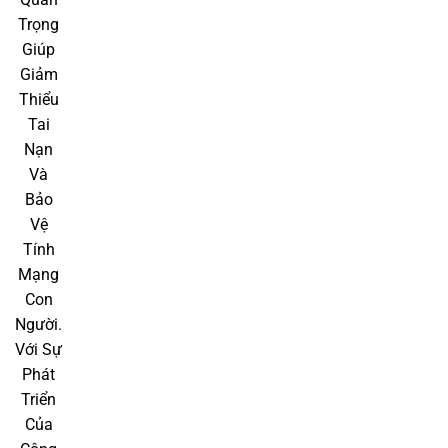
Để đạt được hiệu quả bảo vệ tối ưu, người sử dụng nên ưu
tiên chọn áo phản quang chất lượng hoặc áo phản quang
cao cấp, đặc biệt là những mẫu áo có chứng nhận tiêu
chuẩn quốc tế như EN ISO 20471 hoặc ANSI/ISEA 107.
Những sản phẩm này đảm bảo độ phản chiếu tốt, dễ nhìn
thấy từ xa và có độ bền cao, giúp bạn tiết kiệm chi phí lâu
dài.
Ngoài ra, khi chọn áo phản quang, bạn cũng nên chú ý đến
các yếu tố như thiết kế, kích thước phù hợp với cơ thể và
nhu cầu sử dụng. Đảm bảo dải phản quang không bị che
khuất khi mặc và lựa chọn các mẫu áo có tính năng chống
tia UV, chống nước nếu bạn làm việc ngoài trời nhiều giờ.
Để đảm bảo an toàn cho bản thân và những người xung
quanh, hãy nhanh chóng tìm kiếm một đơn vị cung cấp áo
phản quang uy tín để nhận tư vấn và lựa chọn sản phẩm
phù hợp. Đặc biệt, các nhà cung cấp thường xuyên có các
ưu đãi và chương trình khuyến mãi, giúp bạn mua được