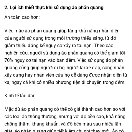
phản chiếu ánh sáng và độ bền của chất liệu.
Tiện lợi và linh hoạt:
Áo phản quang được thiết kế đa dạng, phù hợp với nhiều
đối tượng và môi trường làm việc khác nhau. Dù bạn là
công nhân xây dựng, nhân viên cứu hộ hay người tham gia
các hoạt động thể thao, áo phản quang sẽ mang đến sự
tiện lợi tối đa. Các mẫu áo hiện nay không chỉ chú trọng
đến tính năng bảo vệ mà còn được thiết kế thời trang, dễ
dàng kết hợp với các trang phục khác.
Bảo vệ sức khỏe:
Áo phản quang không chỉ bảo vệ người mặc khỏi các tai
nạn giao thông mà còn bảo vệ sức khỏe của họ khỏi các
tác động của môi trường. Các mẫu áo cao cấp có khả
năng chống tia UV giúp bảo vệ da khỏi các tác hại của ánh
nắng mặt trời, trong khi tính năng chống nước giữ cho