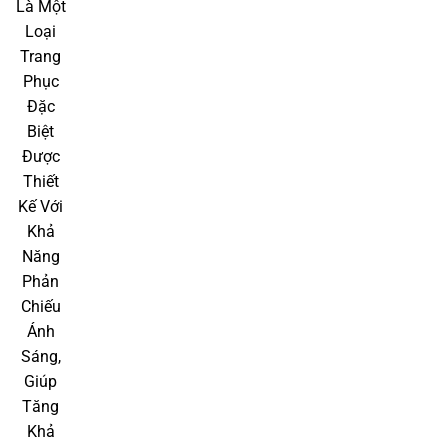
Áo Phản Quang Bảo Hộ Tốt Là Một Loại Trang Phục Đặc
Biệt Được Thiết Kế Với Khả Năng Phản Chiếu Ánh Sáng,
Giúp Tăng Khả Năng Nhận Diện Của Người Mặc Trong
Điều Kiện Thiếu Sáng Hoặc Môi Trường Nguy Hiểm.
II. Đặc điểm của áo phản quang
1. Chất liệu và thiết kế