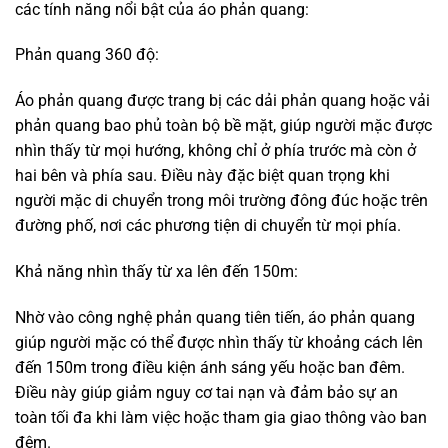
Chống nước và chống tia UV:
Đối với các mẫu áo phản quang cao cấp, ngoài khả năng
phản chiếu ánh sáng, áo còn được trang bị tính năng
chống nước, giúp người mặc không bị ướt trong điều kiện
mưa. Một số sản phẩm còn có khả năng chống tia UV, bảo
vệ người mặc khỏi tác động xấu của ánh nắng mặt trời
trong những ngày hè oi ả.
Thiết kế nhẹ và thoáng khí:
Các sản phẩm áo phản quang hiện nay thường được làm
từ các loại vải nhẹ, thoáng khí, giúp người mặc cảm thấy
thoải mái ngay cả khi làm việc trong thời gian dài. Điều này
đặc biệt quan trọng đối với những người làm việc ngoài
trời hoặc tham gia các hoạt động thể thao như chạy bộ,
đạp xe.
2. Lợi ích thiết thực khi sử dụng áo phản quang