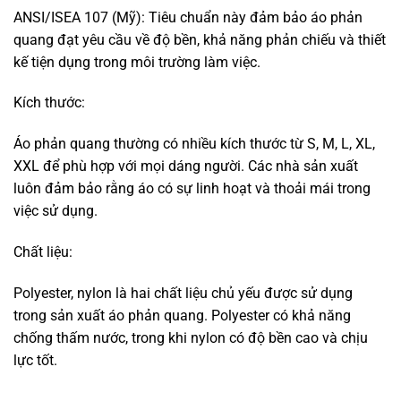
Áo Phản Quang Bảo Hộ Chất Lượng Đóng Vai Trò Quan
Trọng Trong Việc Giảm Thiểu Tai Nạn Và Đảm Bảo An
Toàn Cho Người Lao Động Và Người Tham Gia Giao