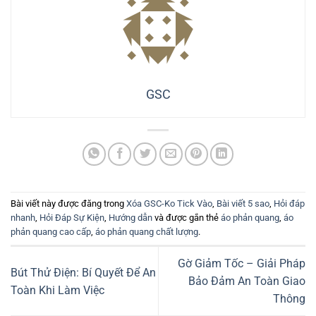
Quần Áo Lội Nước Chống Thấm: 7 Tiêu Chí Chọn Mua Bền
Đẹp, Hiệu Quả 2026