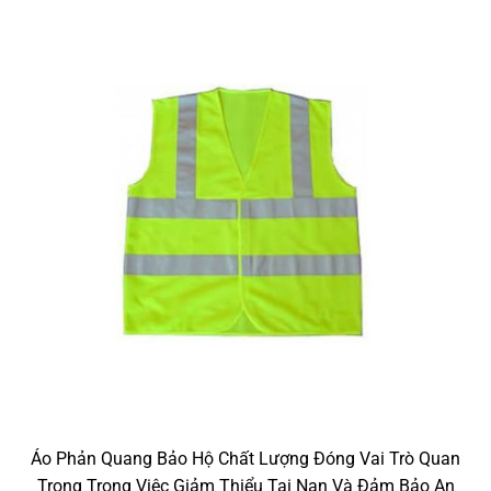
Thông. Theo Số Liệu Từ Tổ Chức Y Tế Thế Giới (WHO)
2. Hướng dẫn sử dụng áo phản quang đúng cách
Để áo phản quang phát huy tối đa hiệu quả và độ bền,
người sử dụng cần lưu ý một số điều quan trọng sau đây:
Cách mặc áo phản quang:
Khi mặc áo phản quang, đảm bảo rằng dải phản quang
không bị che khuất bởi các vật dụng khác, như ba lô, mũ
bảo hiểm hay áo khoác bên ngoài. Điều này giúp tối đa
hóa khả năng phản chiếu ánh sáng và đảm bảo an toàn
cho người mặc.
Áo cần được mặc vừa vặn, không quá chật hoặc quá rộng,
để không gây vướng víu hoặc ảnh hưởng đến sự thoải mái
khi di chuyển.