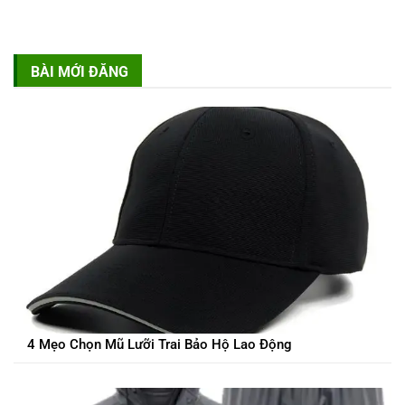
Các Loại Rào Chắn An Toàn Công Trình Xây Dựng Phổ Biến
Hiện Nay
5 Mẹo Chọn Găng Tay Cách Điện Chống Nước