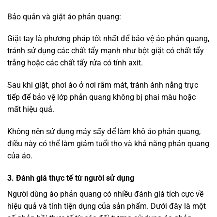
Công nhân xây dựng:
“Áo phản quang chất lượng giúp tôi an tâm làm việc trong
điều kiện thiếu sáng. Với dải phản quang rõ nét, tôi dễ dàng
được nhận diện từ xa, điều này thực sự quan trọng khi làm
việc cùng các phương tiện di chuyển trên công trường.”
Người đi xe đạp:
“Tôi sử dụng áo phản quang khi đi xe đạp vào ban đêm và
cảm thấy rất yên tâm. Áo nhẹ, thoáng khí, không gây bí
bách khi đạp xe lâu dài, đồng thời giúp tôi được nhìn thấy
dễ dàng trên đường.”
Nhân viên cứu hộ:
“Áo phản quang giúp chúng tôi làm việc trong môi trường
khẩn cấp dễ dàng hơn. Khả năng phản chiếu mạnh mẽ