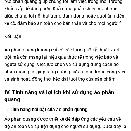
Phản quang 360 độ:
Áo phản quang được trang bị các dải phản quang hoặc vải
phản quang bao phủ toàn bộ bề mặt, giúp người mặc được
nhìn thấy từ mọi hướng, không chỉ ở phía trước mà còn ở
hai bên và phía sau. Điều này đặc biệt quan trọng khi
người mặc di chuyển trong môi trường đông đúc hoặc trên
đường phố, nơi các phương tiện di chuyển từ mọi phía.
Khả năng nhìn thấy từ xa lên đến 150m:
Nhờ vào công nghệ phản quang tiên tiến, áo phản quang
giúp người mặc có thể được nhìn thấy từ khoảng cách lên
đến 150m trong điều kiện ánh sáng yếu hoặc ban đêm.
Điều này giúp giảm nguy cơ tai nạn và đảm bảo sự an
toàn tối đa khi làm việc hoặc tham gia giao thông vào ban
đêm.