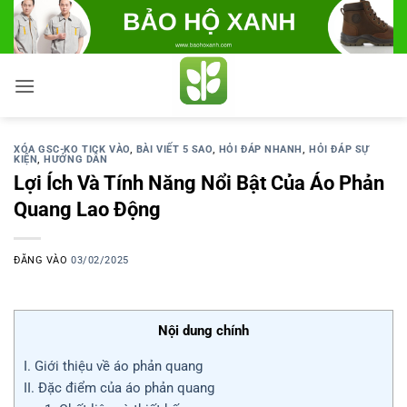
Bỏ
qua
nội
dung
XÓA GSC-KO TICK VÀO
,
BÀI VIẾT 5 SAO
,
HỎI ĐÁP NHANH
,
HỎI ĐÁP SỰ
KIỆN
,
HƯỚNG DẪN
Lợi Ích Và Tính Năng Nổi Bật Của Áo Phản
Quang Lao Động
ĐĂNG VÀO
03/02/2025
Nội dung chính
I. Giới thiệu về áo phản quang
II. Đặc điểm của áo phản quang