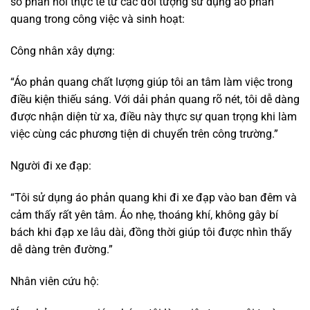
giúp chúng tôi nổi bật trong đám đông hoặc dưới ánh đèn
xe cộ, đảm bảo an toàn cho bản thân và cho mọi người.”
Kết luận:
Áo phản quang không chỉ có các thông số kỹ thuật vượt
trội mà còn mang lại hiệu quả thực tế trong việc bảo vệ
người sử dụng. Việc lựa chọn và sử dụng đúng cách áo
phản quang sẽ giúp tăng cường sự an toàn trong công việc
và sinh hoạt, đồng thời kéo dài tuổi thọ của sản phẩm.
IV. Tính năng và lợi ích khi sử dụng áo phản
quang
1. Tính năng nổi bật của áo phản quang
Áo phản quang được thiết kế để đáp ứng các yêu cầu về
độ an toàn và sự tiện dụng cho người sử dụng. Dưới đây là
các tính năng nổi bật của áo phản quang: