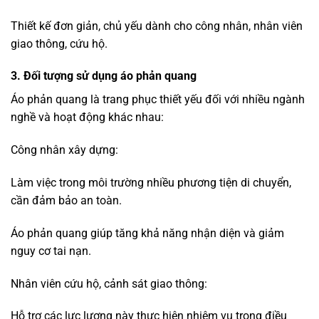
Giúp người dân dễ dàng nhận diện khi cần hỗ trợ.
Người đi xe đạp, chạy bộ ban đêm:
Giảm thiểu rủi ro khi tham gia giao thông vào buổi tối.
Áo phản quang nhẹ, thoáng khí giúp thoải mái khi vận
động.
Nhân viên sân bay, bảo vệ, nhân viên vệ sinh môi trường:
Làm việc trong môi trường rộng lớn, đông người, cần dễ
nhận diện để đảm bảo an toàn và hiệu suất công việc.
Kết luận: Với sự đa dạng về thiết kế, chất liệu và ứng dụng,
áo phản quang là sản phẩm không thể thiếu để đảm bảo
an toàn cho người lao động, người tham gia giao thông và
những ai thường xuyên làm việc trong môi trường thiếu