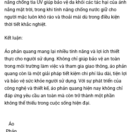
Áo Phản Quang Bảo Hộ Cao Cấp Không Chỉ Là Một Trang
Phục Bảo Hộ Mà Còn Là Một Công Cụ Quan Trọng Giúp
Giảm Thiểu Tai Nạn Và Bảo Vệ Tính Mạng Con Người. Với
Sự Phát Triển Của Công Nghệ