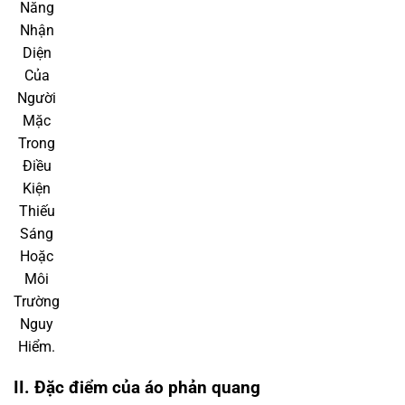
Áo được thiết kế đặc biệt để tối ưu hóa khả năng phản
chiếu ánh sáng, giúp người mặc dễ dàng được nhận diện
trong điều kiện thiếu sáng. Chất liệu và thiết kế đóng vai trò
quan trọng trong việc đảm bảo tính hiệu quả và độ bền của
áo.
Chất liệu phổ biến:
Polyester: Loại vải nhẹ, bền, có khả năng chống thấm nước
và dễ vệ sinh.
Nylon: Có độ bền cao, dẻo dai và chịu lực tốt, phù hợp với
điều kiện làm việc khắc nghiệt.
Sợi phản quang: Được dệt hoặc in trên áo, có khả năng
phản chiếu ánh sáng mạnh mẽ khi có nguồn sáng chiếu
vào.
Thiết kế đa dạng: