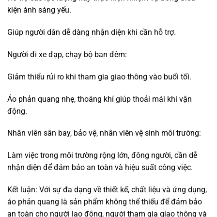
sáng.
III. Thông số kỹ thuật, hướng dẫn sử dụng và
đánh giá áo phản quang
1. Thông số kỹ thuật
Áo phản quang cao cấp
được sản xuất theo những tiêu
chuẩn quốc tế nghiêm ngặt để đảm bảo hiệu quả sử dụng
và an toàn cho người mặc. Dưới đây là các thông số kỹ
thuật chính của áo phản quang:
Tiêu chuẩn chất lượng:
EN ISO 20471 (châu Âu): Đây là tiêu chuẩn quốc tế về
trang phục bảo hộ phản quang, đảm bảo áo phản quang
có độ sáng và khả năng phản chiếu ánh sáng ở mức độ
cao nhất.
ANSI/ISEA 107 (Mỹ): Tiêu chuẩn này đảm bảo áo phản