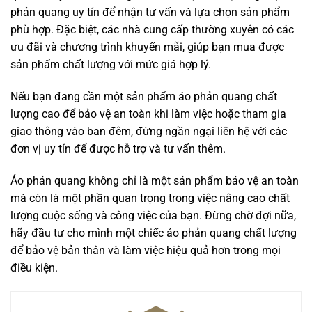
BÀI MỚI ĐĂNG
4 Mẹo Chọn Mũ Lưỡi Trai Bảo Hộ Lao Động