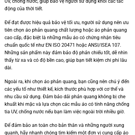
GSC
Bài viết này được đăng trong
Xóa GSC-Ko Tick Vào
,
Bài viết 5 sao
,
Hỏi đáp
nhanh
,
Hỏi Đáp Sự Kiện
,
Hướng dẫn
và được gắn thẻ
áo phản quang
,
áo
phản quang cao cấp
,
áo phản quang chất lượng
.
Gờ Giảm Tốc – Giải Pháp
Bút Thử Điện: Bí Quyết Để An
Bảo Đảm An Toàn Giao
Toàn Khi Làm Việc
Thông