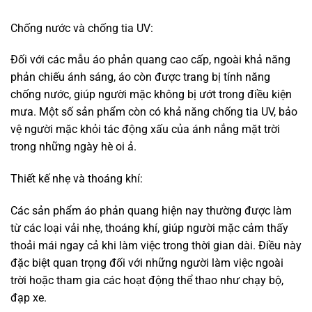
An toàn cao hơn:
Việc mặc áo phản quang giúp tăng khả năng nhận diện
của người sử dụng trong môi trường thiếu sáng, từ đó
giảm thiểu đáng kể nguy cơ xảy ra tai nạn. Theo các
nghiên cứu, người sử dụng áo phản quang có thể giảm tới
70% nguy cơ tai nạn vào ban đêm. Việc sử dụng áo phản
quang cũng giúp người đi bộ, người lái xe đạp, công nhân
xây dựng hay nhân viên cứu hộ dễ dàng được nhận diện từ
xa, ngay cả khi có nhiều phương tiện di chuyển trong đêm.
Kinh tế lâu dài:
Mặc dù áo phản quang có thể có giá thành cao hơn so với
các loại áo thông thường, nhưng với độ bền cao, khả năng
chống thấm, kháng khuẩn, và độ bền màu sau nhiều lần
giặt, áo phản quang giúp tiết kiệm chi phí thay mới. Áo có
thể sử dụng trong thời gian dài mà vẫn giữ được khả năng