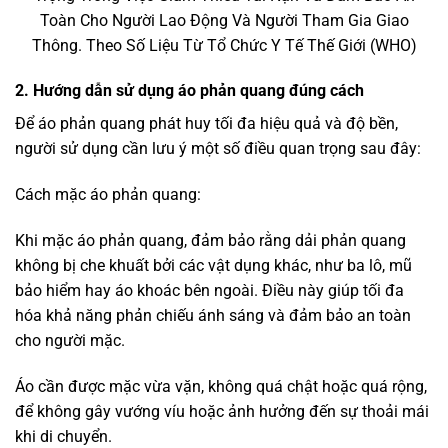
Bảo quản và giặt áo phản quang:
Giặt tay là phương pháp tốt nhất để bảo vệ áo phản quang,
tránh sử dụng các chất tẩy mạnh như bột giặt có chất tẩy
trắng hoặc các chất tẩy rửa có tính axit.
Sau khi giặt, phơi áo ở nơi râm mát, tránh ánh nắng trực
tiếp để bảo vệ lớp phản quang không bị phai màu hoặc
mất hiệu quả.
Không nên sử dụng máy sấy để làm khô áo phản quang,
điều này có thể làm giảm tuổi thọ và khả năng phản quang
của áo.
3. Đánh giá thực tế từ người sử dụng
Người dùng áo phản quang có nhiều đánh giá tích cực về
hiệu quả và tính tiện dụng của sản phẩm. Dưới đây là một
số phản hồi thực tế từ các đối tượng sử dụng áo phản
quang trong công việc và sinh hoạt: