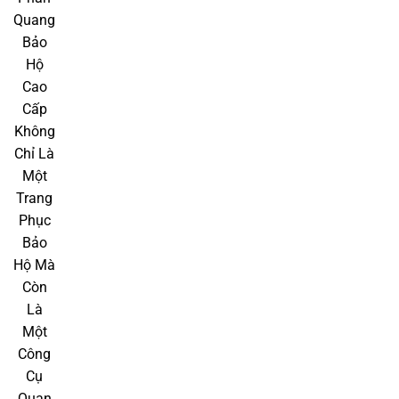
V. Tổng kết
Áo phản quang chất lượng
là một sản phẩm quan trọng,
không thể thiếu trong nhiều lĩnh vực và hoạt động ngoài
trời. Với khả năng phản chiếu ánh sáng mạnh mẽ, áo phản
quang giúp người mặc được nhận diện rõ ràng trong điều
kiện thiếu sáng hoặc ban đêm, đảm bảo an toàn tối đa cho
người sử dụng. Từ công nhân xây dựng, nhân viên cứu hộ
đến người tham gia giao thông, áo phản quang đóng vai
trò quan trọng trong việc giảm thiểu tai nạn và nâng cao
hiệu quả công việc.
Được làm từ các chất liệu chất lượng như polyester và
nylon, áo phản quang không chỉ bền, dễ bảo quản mà còn
mang lại cảm giác thoải mái cho người mặc. Áo phản
quang cao cấp còn tích hợp nhiều tính năng như chống tia
UV, chống nước, giúp bảo vệ người sử dụng khỏi các tác
động của thời tiết.