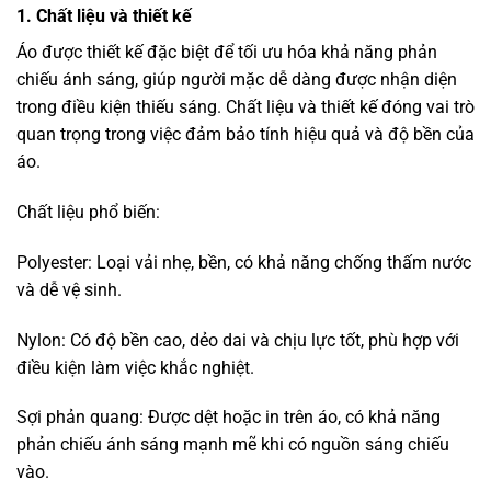
Dải phản quang: Được bố trí dưới dạng sọc ngang, chữ V
hoặc các hoa văn giúp tăng cường khả năng hiển thị.
Màu sắc nổi bật: Thường là cam, vàng neon hoặc xanh lá
giúp dễ dàng nhận diện từ xa.
Kiểu dáng: Từ áo gile phản quang đến áo khoác dài tay,
phù hợp với từng ngành nghề và điều kiện sử dụng khác
nhau.
2. Phân loại áo phản quang
Tùy vào chất lượng và công nghệ sản xuất, áo phản quang
được chia thành hai loại chính:
Áo phản quang cao cấp:
Chất liệu chống thấm, chống bám bụi và có khả năng