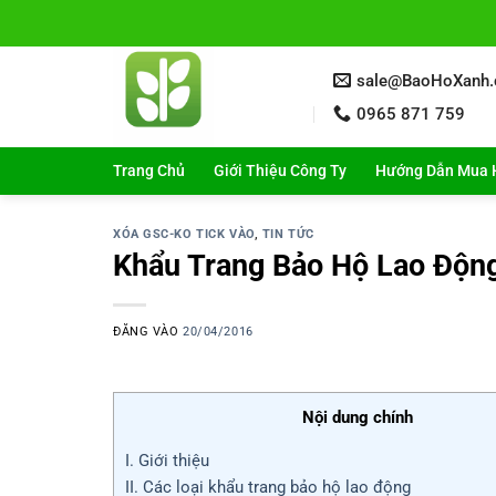
Bỏ
qua
nội
sale@BaoHoXanh
dung
0965 871 759
Trang Chủ
Giới Thiệu Công Ty
Hướng Dẫn Mua 
XÓA GSC-KO TICK VÀO
,
TIN TỨC
Khẩu Trang Bảo Hộ Lao Động
ĐĂNG VÀO
20/04/2016
Nội dung chính
I. Giới thiệu
II. Các loại khẩu trang bảo hộ lao động