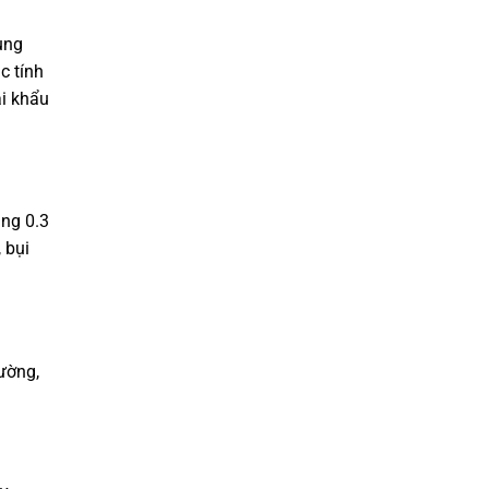
ung
c tính
ại khẩu
ảng 0.3
 bụi
ường,