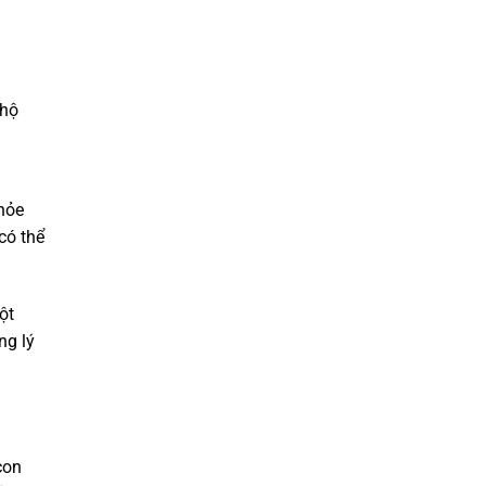
 hộ
hỏe
có thể
ột
ng lý
con