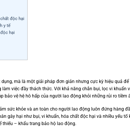
 chất độc hại
h y tế
 độc hại
t dụng, mà là một giải pháp đơn giản nhưng cực kỳ hiệu quả đ
 làm việc đầy thách thức. Với khả năng chắn bụi, lọc vi khuẩn 
úp bảo vệ hệ hô hấp của người lao động khỏi những rủi ro tiềm 
 đảm sức khỏe và an toàn cho người lao động luôn đứng hàng đ
hân gây hại như bụi, vi khuẩn, hóa chất độc hại và nhiều yếu tố 
 thiếu – khẩu trang bảo hộ lao động.