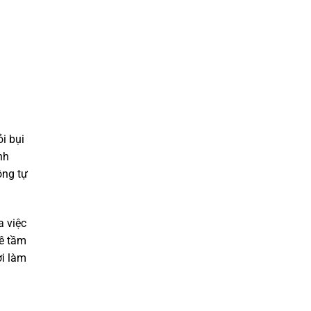
i bụi
nh
ộng tự
a việc
về tầm
ời làm