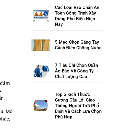
Các Loại Rào Chắn An
Toàn Công Trình Xây
Dựng Phổ Biến Hiện
Nay
5 Mẹo Chọn Găng Tay
Cách Điện Chống Nước
7 Tiêu Chí Chọn Quần
Áo Bảo Vệ Công Ty
Chất Lượng Cao
ể đảm
và
Top 5 Kích Thước
ẩn.
Gương Cầu Lồi Giao
Thông Ngoài Trời Phổ
Biến Và Cách Lựa Chọn
ầu. Môi
Phù Hợp
khác,