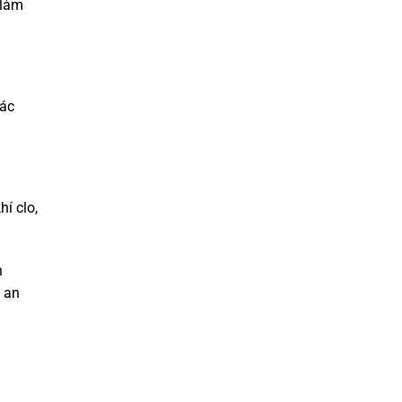
 làm
tác
í clo,
n
 an