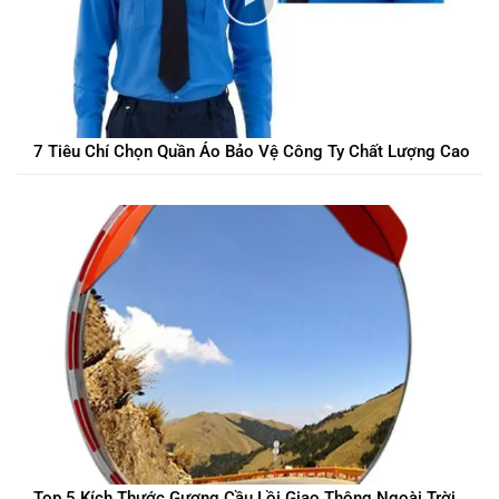
7 Tiêu Chí Chọn Quần Áo Bảo Vệ Công Ty Chất Lượng Cao
Top 5 Kích Thước Gương Cầu Lồi Giao Thông Ngoài Trời