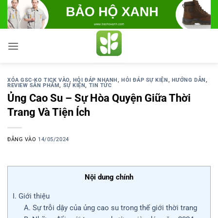
Bỏ
qua
nội
dung
XÓA GSC-KO TICK VÀO
,
HỎI ĐÁP NHANH
,
HỎI ĐÁP SỰ KIỆN
,
HƯỚNG DẪN
,
REVIEW SẢN PHẨM
,
SỰ KIỆN
,
TIN TỨC
Ủng Cao Su – Sự Hòa Quyện Giữa Thời
Trang Và Tiện Ích
ĐĂNG VÀO
14/05/2024
Nội dung chính
I. Giới thiệu
A. Sự trỗi dậy của ủng cao su trong thế giới thời trang