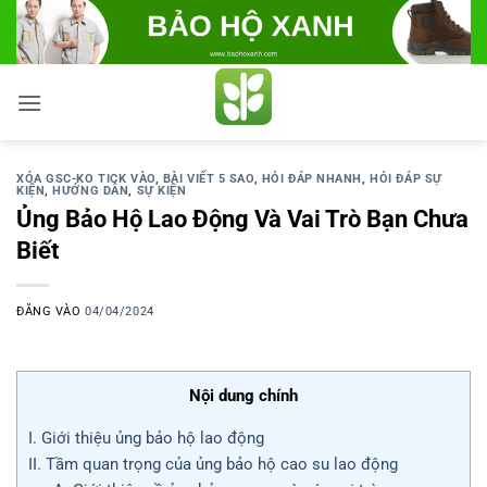
Bỏ
qua
nội
dung
XÓA GSC-KO TICK VÀO
,
BÀI VIẾT 5 SAO
,
HỎI ĐÁP NHANH
,
HỎI ĐÁP SỰ
KIỆN
,
HƯỚNG DẪN
,
SỰ KIỆN
Ủng Bảo Hộ Lao Động Và Vai Trò Bạn Chưa
Biết
ĐĂNG VÀO
04/04/2024
Nội dung chính
I. Giới thiệu ủng bảo hộ lao động
II. Tầm quan trọng của ủng bảo hộ cao su lao động