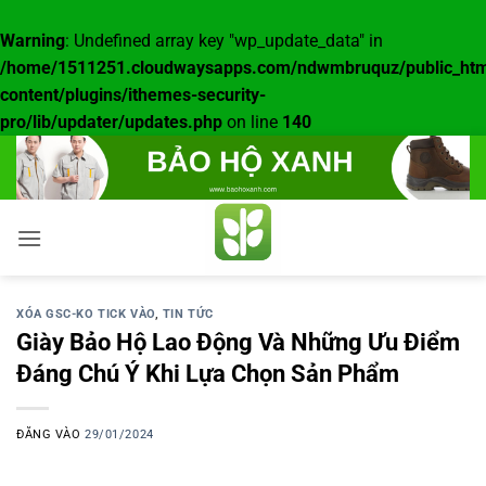
Warning
: Undefined array key "wp_update_data" in
/home/1511251.cloudwaysapps.com/ndwmbruquz/public_htm
content/plugins/ithemes-security-
pro/lib/updater/updates.php
on line
140
Bỏ
qua
nội
dung
XÓA GSC-KO TICK VÀO
,
TIN TỨC
Giày Bảo Hộ Lao Động Và Những Ưu Điểm
Đáng Chú Ý Khi Lựa Chọn Sản Phẩm
ĐĂNG VÀO
29/01/2024