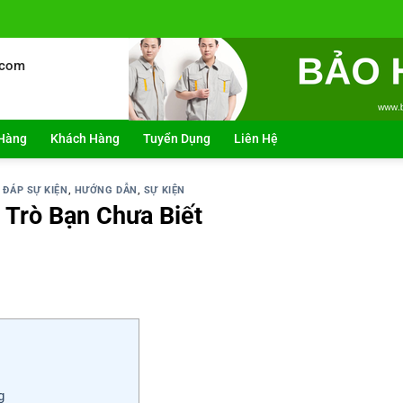
.com
Hàng
Khách Hàng
Tuyển Dụng
Liên Hệ
 ĐÁP SỰ KIỆN
,
HƯỚNG DẪN
,
SỰ KIỆN
 Trò Bạn Chưa Biết
g