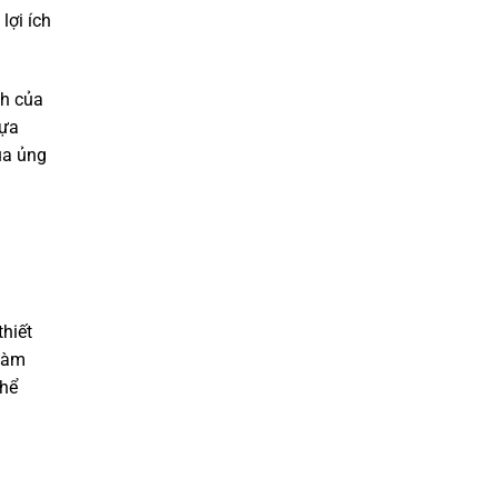
lợi ích
ch của
lựa
ủa ủng
hiết
 làm
thể