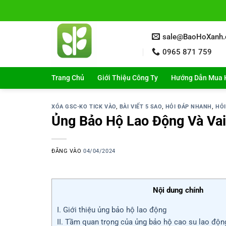
Bỏ
qua
nội
sale@BaoHoXanh
dung
0965 871 759
Trang Chủ
Giới Thiệu Công Ty
Hướng Dẫn Mua 
XÓA GSC-KO TICK VÀO
,
BÀI VIẾT 5 SAO
,
HỎI ĐÁP NHANH
,
HỎI
Ủng Bảo Hộ Lao Động Và Vai
ĐĂNG VÀO
04/04/2024
Nội dung chính
I. Giới thiệu ủng bảo hộ lao động
II. Tầm quan trọng của ủng bảo hộ cao su lao độn