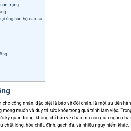
quan trọng
húng
loại ủng bảo hộ cao su
rồng
ộng
 cho công nhân, đặc biệt là bảo vệ đôi chân, là một ưu tiên hà
 mong muốn và duy trì sức khỏe trong quá trình làm việc. Tron
ực kỳ quan trọng, không chỉ bảo vệ chân mà còn giúp ngăn chặ
ư chất lỏng, hóa chất, đinh, gạch đá, và nhiều nguy hiểm khác.