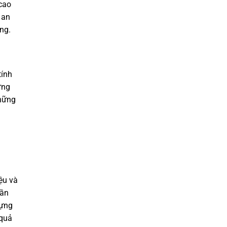
cao
 an
ng.
tính
ững
những
ệu và
cần
dựng
 quả