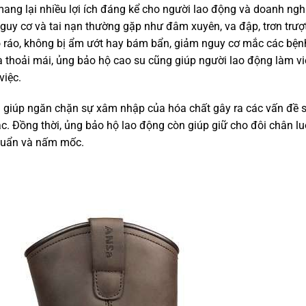
ang lại nhiều lợi ích đáng kể cho người lao động và doanh ngh
nguy cơ và tai nạn thường gặp như đâm xuyên, va đập, trơn trượt
ô ráo, không bị ẩm ướt hay bám bẩn, giảm nguy cơ mắc các bện
à thoải mái, ủng bảo hộ cao su cũng giúp người lao động làm vi
việc.
g giúp ngăn chặn sự xâm nhập của hóa chất gây ra các vấn đề 
c. Đồng thời, ủng bảo hộ lao động còn giúp giữ cho đôi chân l
khuẩn và nấm mốc.