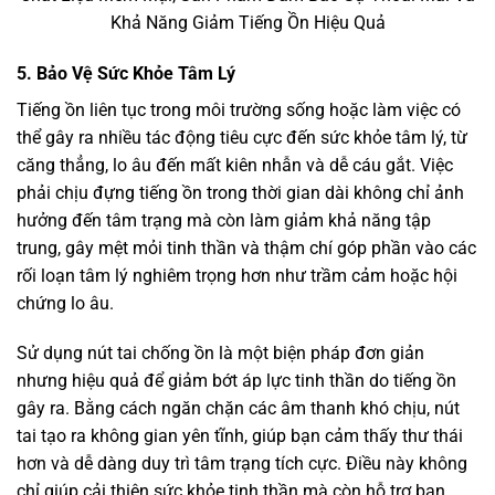
Khả Năng Giảm Tiếng Ồn Hiệu Quả
5. Bảo Vệ Sức Khỏe Tâm Lý
Tiếng ồn liên tục trong môi trường sống hoặc làm việc có
thể gây ra nhiều tác động tiêu cực đến sức khỏe tâm lý, từ
căng thẳng, lo âu đến mất kiên nhẫn và dễ cáu gắt. Việc
phải chịu đựng tiếng ồn trong thời gian dài không chỉ ảnh
hưởng đến tâm trạng mà còn làm giảm khả năng tập
trung, gây mệt mỏi tinh thần và thậm chí góp phần vào các
rối loạn tâm lý nghiêm trọng hơn như trầm cảm hoặc hội
chứng lo âu.
Sử dụng nút tai chống ồn là một biện pháp đơn giản
nhưng hiệu quả để giảm bớt áp lực tinh thần do tiếng ồn
gây ra. Bằng cách ngăn chặn các âm thanh khó chịu, nút
tai tạo ra không gian yên tĩnh, giúp bạn cảm thấy thư thái
hơn và dễ dàng duy trì tâm trạng tích cực. Điều này không
chỉ giúp cải thiện sức khỏe tinh thần mà còn hỗ trợ bạn