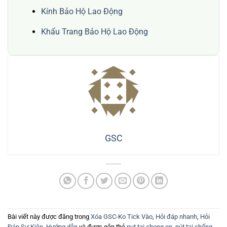
Kính Bảo Hộ Lao Động
Khẩu Trang Bảo Hộ Lao Động
GSC
Bài viết này được đăng trong
Xóa GSC-Ko Tick Vào
,
Hỏi đáp nhanh
,
Hỏi
Đáp Sự Kiện
,
Hướng dẫn
và được gắn thẻ
nut tai chong on
,
nút tai chống