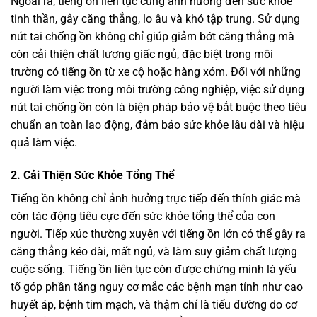
Ngoài ra, tiếng ồn liên tục cũng ảnh hưởng đến sức khỏe
tinh thần, gây căng thẳng, lo âu và khó tập trung. Sử dụng
nút tai chống ồn không chỉ giúp giảm bớt căng thẳng mà
còn cải thiện chất lượng giấc ngủ, đặc biệt trong môi
trường có tiếng ồn từ xe cộ hoặc hàng xóm. Đối với những
người làm việc trong môi trường công nghiệp, việc sử dụng
nút tai chống ồn còn là biện pháp bảo vệ bắt buộc theo tiêu
chuẩn an toàn lao động, đảm bảo sức khỏe lâu dài và hiệu
quả làm việc.
2. Cải Thiện Sức Khỏe Tổng Thể
Tiếng ồn không chỉ ảnh hưởng trực tiếp đến thính giác mà
còn tác động tiêu cực đến sức khỏe tổng thể của con
người. Tiếp xúc thường xuyên với tiếng ồn lớn có thể gây ra
căng thẳng kéo dài, mất ngủ, và làm suy giảm chất lượng
cuộc sống. Tiếng ồn liên tục còn được chứng minh là yếu
tố góp phần tăng nguy cơ mắc các bệnh mạn tính như cao
huyết áp, bệnh tim mạch, và thậm chí là tiểu đường do cơ