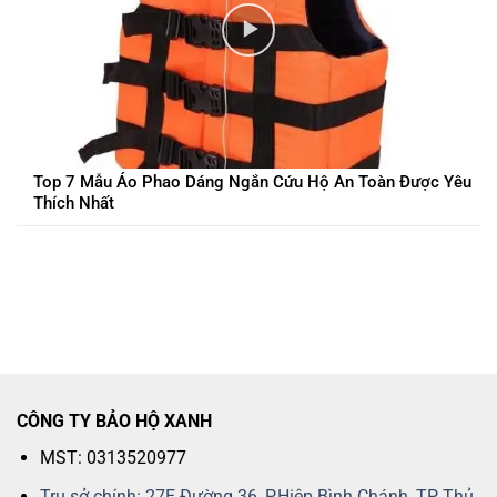
Top 7 Mẫu Áo Phao Dáng Ngắn Cứu Hộ An Toàn Được Yêu
Thích Nhất
CÔNG TY BẢO HỘ XANH
MST: 0313520977
Trụ sở chính: 27E Đường 36, P.Hiệp Bình Chánh, TP Thủ