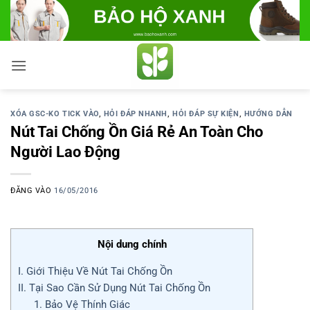
Bỏ
qua
nội
dung
XÓA GSC-KO TICK VÀO
,
HỎI ĐÁP NHANH
,
HỎI ĐÁP SỰ KIỆN
,
HƯỚNG DẪN
Nút Tai Chống Ồn Giá Rẻ An Toàn Cho
Người Lao Động
ĐĂNG VÀO
16/05/2016
Nội dung chính
I. Giới Thiệu Về Nút Tai Chống Ồn
II. Tại Sao Cần Sử Dụng Nút Tai Chống Ồn
1. Bảo Vệ Thính Giác