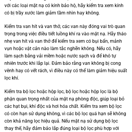
với các loại mặt nạ có kính bảo hộ, hãy kiểm tra xem kính
có bị trầy xước làm giảm tầm nhìn hay không.
Kiểm tra van hít và van thở, các van này đóng vai trò quan
trọng trong việc điều tiết luồng khí ra vào mặt nạ. Hãy tháo
nhẹ van hít và van thở để kiểm tra xem có bụi bẩn, mảnh
vụn hoặc vật cản nào làm tắc nghẽn không. Nếu có, hãy
làm sạch bằng vải mềm hoặc nước sạch và để khô tự
nhiên trước khi lắp lại. Đảm bảo rằng van không bị cong
vênh hay có vết rách, vì điều này có thể làm giảm hiệu suất
lọc khí.
Kiểm tra bộ lọc hoặc hộp lọc, bộ lọc hoặc hộp lọc là bộ
phận quan trọng nhất của mặt nạ phòng độc, giúp loại bỏ
các hạt bụi, khí độc và hơi hóa chất. Kiểm tra xem bộ lọc
có còn hạn sử dụng không, vì các bộ lọc quá hạn sẽ không
còn khả năng lọc hiệu quả. Nếu mặt nạ sử dụng bộ lọc
thay thế, hãy đảm bảo lắp đúng loại bộ lọc phù hợp với