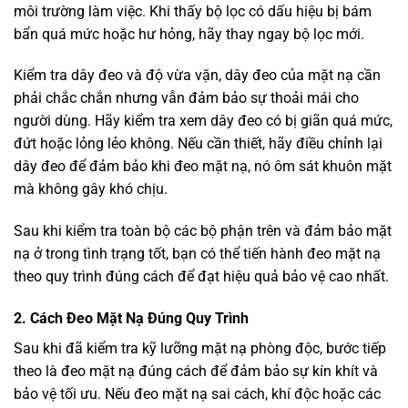
môi trường làm việc. Khi thấy bộ lọc có dấu hiệu bị bám
bẩn quá mức hoặc hư hỏng, hãy thay ngay bộ lọc mới.
Kiểm tra dây đeo và độ vừa vặn, dây đeo của mặt nạ cần
phải chắc chắn nhưng vẫn đảm bảo sự thoải mái cho
người dùng. Hãy kiểm tra xem dây đeo có bị giãn quá mức,
đứt hoặc lỏng lẻo không. Nếu cần thiết, hãy điều chỉnh lại
dây đeo để đảm bảo khi đeo mặt nạ, nó ôm sát khuôn mặt
mà không gây khó chịu.
Sau khi kiểm tra toàn bộ các bộ phận trên và đảm bảo mặt
nạ ở trong tình trạng tốt, bạn có thể tiến hành đeo mặt nạ
theo quy trình đúng cách để đạt hiệu quả bảo vệ cao nhất.
2. Cách Đeo Mặt Nạ Đúng Quy Trình
Sau khi đã kiểm tra kỹ lưỡng mặt nạ phòng độc, bước tiếp
theo là đeo mặt nạ đúng cách để đảm bảo sự kín khít và
bảo vệ tối ưu. Nếu đeo mặt nạ sai cách, khí độc hoặc các