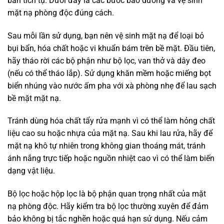
bẩn tích tụ. Dưới đây là các bước bảo dưỡng và vệ sinh
mặt nạ phòng độc đúng cách.
Sau mỗi lần sử dụng, bạn nên vệ sinh mặt nạ để loại bỏ
bụi bẩn, hóa chất hoặc vi khuẩn bám trên bề mặt. Đầu tiên,
hãy tháo rời các bộ phận như bộ lọc, van thở và dây đeo
(nếu có thể tháo lắp). Sử dụng khăn mềm hoặc miếng bọt
biển nhúng vào nước ấm pha với xà phòng nhẹ để lau sạch
bề mặt mặt nạ.
Tránh dùng hóa chất tẩy rửa mạnh vì có thể làm hỏng chất
liệu cao su hoặc nhựa của mặt nạ. Sau khi lau rửa, hãy để
mặt nạ khô tự nhiên trong không gian thoáng mát, tránh
ánh nắng trực tiếp hoặc nguồn nhiệt cao vì có thể làm biến
dạng vật liệu.
Bộ lọc hoặc hộp lọc là bộ phận quan trọng nhất của mặt
nạ phòng độc. Hãy kiểm tra bộ lọc thường xuyên để đảm
bảo không bị tắc nghẽn hoặc quá hạn sử dụng. Nếu cảm