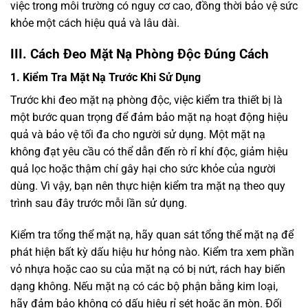
việc trong môi trường có nguy cơ cao, đồng thời bảo vệ sức
khỏe một cách hiệu quả và lâu dài.
III. Cách Đeo Mặt Nạ Phòng Độc Đúng Cách
1. Kiểm Tra Mặt Nạ Trước Khi Sử Dụng
Trước khi đeo mặt nạ phòng độc, việc kiểm tra thiết bị là
một bước quan trọng để đảm bảo mặt nạ hoạt động hiệu
quả và bảo vệ tối đa cho người sử dụng. Một mặt nạ
không đạt yêu cầu có thể dẫn đến rò rỉ khí độc, giảm hiệu
quả lọc hoặc thậm chí gây hại cho sức khỏe của người
dùng. Vì vậy, bạn nên thực hiện kiểm tra mặt nạ theo quy
trình sau đây trước mỗi lần sử dụng.
Kiểm tra tổng thể mặt nạ, hãy quan sát tổng thể mặt nạ để
phát hiện bất kỳ dấu hiệu hư hỏng nào. Kiểm tra xem phần
vỏ nhựa hoặc cao su của mặt nạ có bị nứt, rách hay biến
dạng không. Nếu mặt nạ có các bộ phận bằng kim loại,
hãy đảm bảo không có dấu hiệu rỉ sét hoặc ăn mòn. Đối