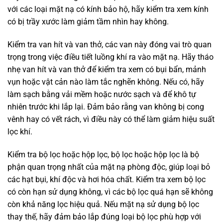
với các loại mặt nạ có kính bảo hộ, hãy kiểm tra xem kính
có bị trầy xước làm giảm tầm nhìn hay không.
Kiểm tra van hít và van thở, các van này đóng vai trò quan
trọng trong việc điều tiết luồng khí ra vào mặt nạ. Hãy tháo
nhẹ van hít và van thở để kiểm tra xem có bụi bẩn, mảnh
vụn hoặc vật cản nào làm tắc nghẽn không. Nếu có, hãy
làm sạch bằng vải mềm hoặc nước sạch và để khô tự
nhiên trước khi lắp lại. Đảm bảo rằng van không bị cong
vênh hay có vết rách, vì điều này có thể làm giảm hiệu suất
lọc khí.
Kiểm tra bộ lọc hoặc hộp lọc, bộ lọc hoặc hộp lọc là bộ
phận quan trọng nhất của mặt nạ phòng độc, giúp loại bỏ
các hạt bụi, khí độc và hơi hóa chất. Kiểm tra xem bộ lọc
có còn hạn sử dụng không, vì các bộ lọc quá hạn sẽ không
còn khả năng lọc hiệu quả. Nếu mặt nạ sử dụng bộ lọc
thay thế, hãy đảm bảo lắp đúng loại bộ lọc phù hợp với