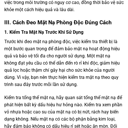
việc trong môi trường có nguy cơ cao, đồng thời bảo vệ sức
khỏe một cách hiệu quả và lâu dài.
III. Cách Đeo Mặt Nạ Phòng Độc Đúng Cách
1. Kiểm Tra Mặt Nạ Trước Khi Sử Dụng
Trước khi đeo mặt nạ phòng độc, việc kiểm tra thiết bị là
một bước quan trọng để đảm bảo mặt nạ hoạt động hiệu
quả và bảo vệ tối đa cho người sử dụng. Một mặt nạ
không đạt yêu cầu có thể dẫn đến rò rỉ khí độc, giảm hiệu
quả lọc hoặc thậm chí gây hại cho sức khỏe của người
dùng. Vì vậy, bạn nên thực hiện kiểm tra mặt nạ theo quy
trình sau đây trước mỗi lần sử dụng.
Kiểm tra tổng thể mặt nạ, hãy quan sát tổng thể mặt nạ để
phát hiện bất kỳ dấu hiệu hư hỏng nào. Kiểm tra xem phần
vỏ nhựa hoặc cao su của mặt nạ có bị nứt, rách hay biến
dạng không. Nếu mặt nạ có các bộ phận bằng kim loại,
hãy đảm bảo không có dấu hiệu rỉ sét hoặc ăn mòn. Đối