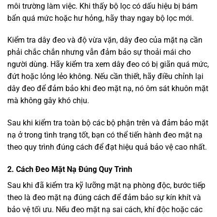
môi trường làm việc. Khi thấy bộ lọc có dấu hiệu bị bám
bẩn quá mức hoặc hư hỏng, hãy thay ngay bộ lọc mới.
Kiểm tra dây đeo và độ vừa vặn, dây đeo của mặt nạ cần
phải chắc chắn nhưng vẫn đảm bảo sự thoải mái cho
người dùng. Hãy kiểm tra xem dây đeo có bị giãn quá mức,
đứt hoặc lỏng lẻo không. Nếu cần thiết, hãy điều chỉnh lại
dây đeo để đảm bảo khi đeo mặt nạ, nó ôm sát khuôn mặt
mà không gây khó chịu.
Sau khi kiểm tra toàn bộ các bộ phận trên và đảm bảo mặt
nạ ở trong tình trạng tốt, bạn có thể tiến hành đeo mặt nạ
theo quy trình đúng cách để đạt hiệu quả bảo vệ cao nhất.
2. Cách Đeo Mặt Nạ Đúng Quy Trình
Sau khi đã kiểm tra kỹ lưỡng mặt nạ phòng độc, bước tiếp
theo là đeo mặt nạ đúng cách để đảm bảo sự kín khít và
bảo vệ tối ưu. Nếu đeo mặt nạ sai cách, khí độc hoặc các