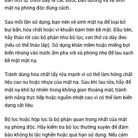
bẩn tích tụ. Dưới đây là các bước bảo dưỡng và vệ sinh
mặt nạ phòng độc đúng cách.
Sau mỗi lần sử dụng, bạn nên vệ sinh mặt nạ để loại bỏ
bụi bẩn, hóa chất hoặc vi khuẩn bám trên bề mặt. Đầu tiên,
hãy tháo rời các bộ phận như bộ lọc, van thở và dây đeo
(nếu có thể tháo lắp). Sử dụng khăn mềm hoặc miếng bọt
biển nhúng vào nước ấm pha với xà phòng nhẹ để lau sạch
bề mặt mặt nạ.
Tránh dùng hóa chất tẩy rửa mạnh vì có thể làm hỏng chất
liệu cao su hoặc nhựa của mặt nạ. Sau khi lau rửa, hãy để
mặt nạ khô tự nhiên trong không gian thoáng mát, tránh
ánh nắng trực tiếp hoặc nguồn nhiệt cao vì có thể làm biến
dạng vật liệu.
Bộ lọc hoặc hộp lọc là bộ phận quan trọng nhất của mặt
nạ phòng độc. Hãy kiểm tra bộ lọc thường xuyên để đảm
bảo không bị tắc nghẽn hoặc quá hạn sử dụng. Nếu cảm