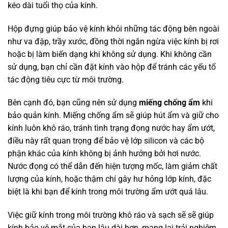
kéo dài tuổi thọ của kính.
Hộp đựng giúp bảo vệ kính khỏi những tác động bên ngoài
như va đập, trầy xước, đồng thời ngăn ngừa việc kính bị rơi
hoặc bị làm biến dạng khi không sử dụng. Khi không cần
sử dụng, bạn chỉ cần đặt kính vào hộp để tránh các yếu tố
tác động tiêu cực từ môi trường.
Bên cạnh đó, bạn cũng nên sử dụng
miếng chống ẩm
khi
bảo quản kính. Miếng chống ẩm sẽ giúp hút ẩm và giữ cho
kính luôn khô ráo, tránh tình trạng đọng nước hay ẩm ướt,
điều này rất quan trọng để bảo vệ lớp silicon và các bộ
phận khác của kính không bị ảnh hưởng bởi hơi nước.
Nước đọng có thể dẫn đến hiện tượng mốc, làm giảm chất
lượng của kính, hoặc thậm chí gây hư hỏng lớp kính, đặc
biệt là khi bạn để kính trong môi trường ẩm ướt quá lâu.
Việc giữ kính trong môi trường khô ráo và sạch sẽ sẽ giúp
kính bảo vệ mắt của bạn lâu dài hơn, mang lại trải nghiệm