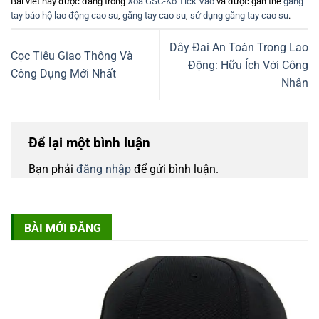
Bài viết này được đăng trong
Xóa GSC-Ko Tick Vào
và được gắn thẻ
găng
tay bảo hộ lao động cao su
,
găng tay cao su
,
sử dụng găng tay cao su
.
Dây Đai An Toàn Trong Lao
Cọc Tiêu Giao Thông Và
Động: Hữu Ích Với Công
Công Dụng Mới Nhất
Nhân
Để lại một bình luận
Bạn phải
đăng nhập
để gửi bình luận.
BÀI MỚI ĐĂNG