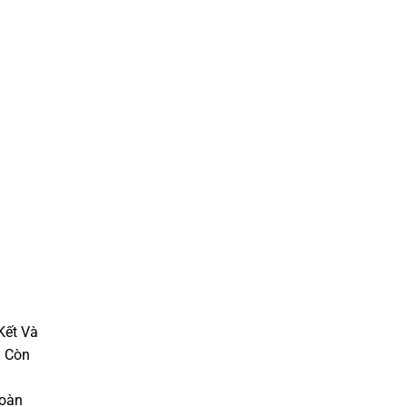
Kết Và
à Còn
toàn