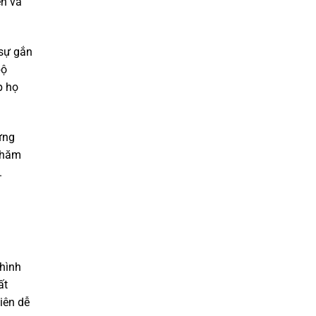
ện và
 sự gắn
bộ
p họ
ựng
 chăm
.
 hình
ất
iên dễ