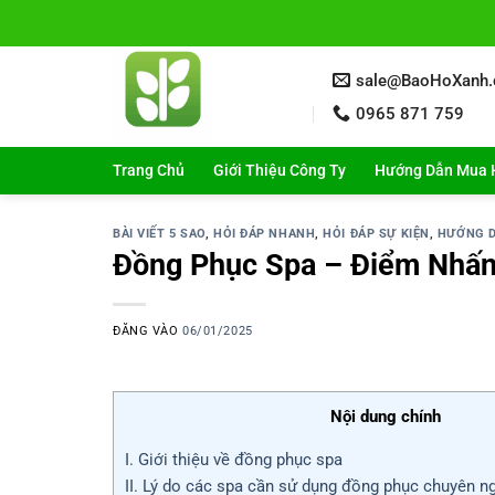
Bỏ
qua
nội
sale@BaoHoXanh
dung
0965 871 759
Trang Chủ
Giới Thiệu Công Ty
Hướng Dẫn Mua 
BÀI VIẾT 5 SAO
,
HỎI ĐÁP NHANH
,
HỎI ĐÁP SỰ KIỆN
,
HƯỚNG 
Đồng Phục Spa – Điểm Nhấn
ĐĂNG VÀO
06/01/2025
Nội dung chính
I. Giới thiệu về đồng phục spa
II. Lý do các spa cần sử dụng đồng phục chuyên n