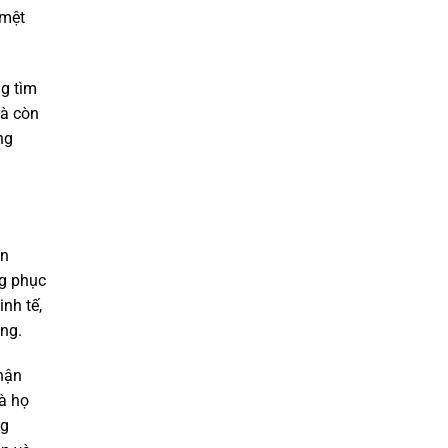
 mệt
ng tìm
mà còn
ng
an
ng phục
nh tế,
ng.
hận
à họ
ng