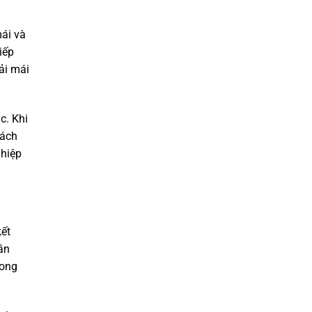
mái và
iếp
ải mái
c. Khi
hách
ghiệp
kết
ần
rong