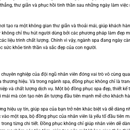
 thẳng, thư giãn và phục hồi tinh thần sau những ngày làm việc
nơi tạo ra một không gian thư giãn và thoải mái, giúp khách hà
nay không chỉ thu hút người dùng bởi các phương pháp làm đẹp 
 các liệu trình chất lượng. Chính vì vậy, ngành spa đang ngày cà
óc sức khỏe tinh thần và sắc đẹp của con người.
sự chuyên nghiệp của đội ngũ nhân viên đóng vai trò vô cùng qu
của thương hiệu. Và trong ngành spa, đồng phục không chỉ là tra
ệp và chất lượng dịch vụ. Một bộ đồng phục spa đẹp, thiết kế ti
oải mái mà còn tạo nên ấn tượng đầu tiên mạnh mẽ cho khách hà
 hiệu uy tín, giúp spa của bạn trở nên khác biệt và dễ dàng n
 vào một spa, bộ đồng phục của nhân viên là yếu tố đầu tiên m
 trong từng chi tiết. Đồng phục không chỉ giúp nhân viên dễ dà