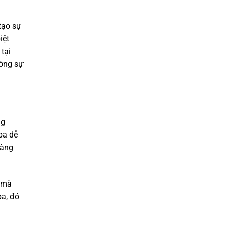
tạo sự
iệt
tại
ường sự
ng
pa dễ
hàng
ả mà
pa, đó