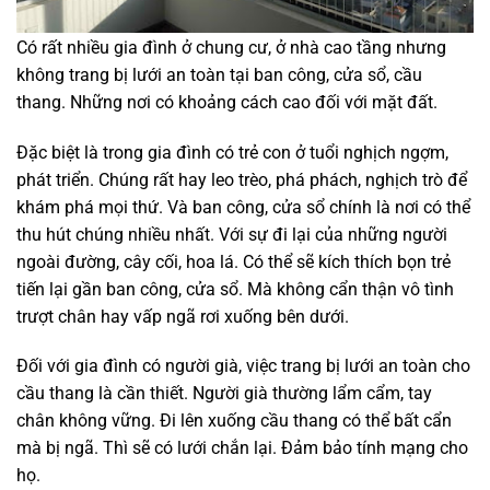
Có rất nhiều gia đình ở chung cư, ở nhà cao tầng nhưng
không trang bị lưới an toàn tại ban công, cửa sổ, cầu
thang. Những nơi có khoảng cách cao đối với mặt đất.
Đặc biệt là trong gia đình có trẻ con ở tuổi nghịch ngợm,
phát triển. Chúng rất hay leo trèo, phá phách, nghịch trò để
khám phá mọi thứ. Và ban công, cửa sổ chính là nơi có thể
thu hút chúng nhiều nhất. Với sự đi lại của những người
ngoài đường, cây cối, hoa lá. Có thể sẽ kích thích bọn trẻ
tiến lại gần ban công, cửa sổ. Mà không cẩn thận vô tình
trượt chân hay vấp ngã rơi xuống bên dưới.
Đối với gia đình có người già, việc trang bị lưới an toàn cho
cầu thang là cần thiết. Người già thường lẩm cẩm, tay
chân không vững. Đi lên xuống cầu thang có thể bất cẩn
mà bị ngã. Thì sẽ có lưới chắn lại. Đảm bảo tính mạng cho
họ.