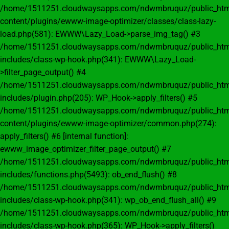
/home/1511251.cloudwaysapps.com/ndwmbruquz/public_htm
content/plugins/ewww-image-optimizer/classes/class-lazy-
load.php(581): EWWW\Lazy_Load->parse_img_tag() #3
/home/1511251.cloudwaysapps.com/ndwmbruquz/public_htm
includes/class-wp-hook.php(341): EWWW\Lazy_Load-
>filter_page_output() #4
/home/1511251.cloudwaysapps.com/ndwmbruquz/public_htm
includes/plugin.php(205): WP_Hook->apply_filters() #5
/home/1511251.cloudwaysapps.com/ndwmbruquz/public_htm
content/plugins/ewww-image-optimizer/common.php(274):
apply_filters() #6 [internal function]:
ewww_image_optimizer_filter_page_output() #7
/home/1511251.cloudwaysapps.com/ndwmbruquz/public_htm
includes/functions.php(5493): ob_end_flush() #8
/home/1511251.cloudwaysapps.com/ndwmbruquz/public_htm
includes/class-wp-hook.php(341): wp_ob_end_flush_all() #9
/home/1511251.cloudwaysapps.com/ndwmbruquz/public_htm
includes/class-wp-hook.php(365): WP_Hook->apply_filters()