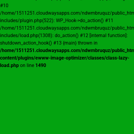
#10
/home/1511251.cloudwaysapps.com/ndwmbruquz/public_htm
includes/plugin.php(522): WP_Hook->do_action() #11
/home/1511251.cloudwaysapps.com/ndwmbruquz/public_htm
includes/load.php(1308): do_action() #12 [internal function]:
shutdown_action_hook() #13 {main} thrown in
/home/1511251.cloudwaysapps.com/ndwmbruquz/public_htm
content/plugins/ewww-image-optimizer/classes/class-lazy-
load.php
on line
1490