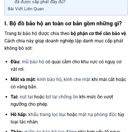
đã được cấp phát đầy đủ?
Bài Viết Liên Quan
I. Bộ đồ bảo hộ an toàn cơ bản gồm những gì?
Trang bị bảo hộ được chia theo
bộ phận cơ thể cần bảo vệ
.
Cách chia này giúp doanh nghiệp lập danh mục cấp phát
không bỏ sót:
Đầu:
mũ bảo hộ
có quai cằm cho khu vực có nguy cơ
vật rơi.
Mắt và mặt:
kính bảo hộ
,
kính che mặt
khi mài cắt hoặc
có văng bắn.
Tai:
nút tai
hoặc
bịt tai chống ồn
khi mức ồn vượt
ngưỡng cho phép.
Hô hấp:
khẩu trang lọc bụi
hoặc
mặt nạ phòng độc
tùy
loại tác nhân.
Thân:
quần áo bảo hộ lao động
phù hợp yếu tố nguy