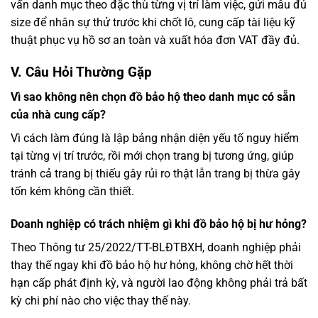
vấn danh mục theo đặc thù từng vị trí làm việc, gửi mẫu đủ
size để nhân sự thử trước khi chốt lô, cung cấp tài liệu kỹ
thuật phục vụ hồ sơ an toàn và xuất hóa đơn VAT đầy đủ.
V. Câu Hỏi Thường Gặp
Vì sao không nên chọn đồ bảo hộ theo danh mục có sẵn
của nhà cung cấp?
Vì cách làm đúng là lập bảng nhận diện yếu tố nguy hiểm
tại từng vị trí trước, rồi mới chọn trang bị tương ứng, giúp
tránh cả trang bị thiếu gây rủi ro thật lẫn trang bị thừa gây
tốn kém không cần thiết.
Doanh nghiệp có trách nhiệm gì khi đồ bảo hộ bị hư hỏng?
Theo Thông tư 25/2022/TT-BLĐTBXH, doanh nghiệp phải
thay thế ngay khi đồ bảo hộ hư hỏng, không chờ hết thời
hạn cấp phát định kỳ, và người lao động không phải trả bất
kỳ chi phí nào cho việc thay thế này.