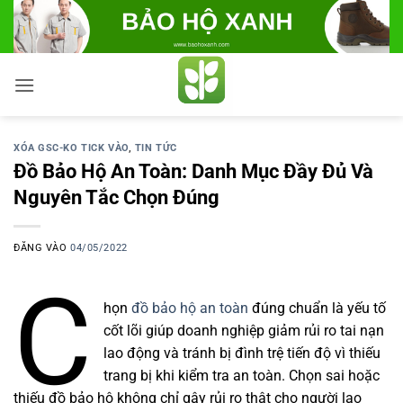
Bỏ
qua
nội
dung
XÓA GSC-KO TICK VÀO
,
TIN TỨC
Đồ Bảo Hộ An Toàn: Danh Mục Đầy Đủ Và
Nguyên Tắc Chọn Đúng
ĐĂNG VÀO
04/05/2022
C
họn
đồ bảo hộ an toàn
đúng chuẩn là yếu tố
cốt lõi giúp doanh nghiệp giảm rủi ro tai nạn
lao động và tránh bị đình trệ tiến độ vì thiếu
trang bị khi kiểm tra an toàn. Chọn sai hoặc
thiếu đồ bảo hộ không chỉ gây rủi ro thật cho người lao