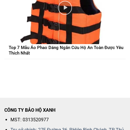
Top 7 Mẫu Áo Phao Dáng Ngắn Cứu Hộ An Toàn Được Yêu
Thích Nhất
CÔNG TY BẢO HỘ XANH
MST: 0313520977
Trụ sở chính: 27E Đường 36, P.Hiệp Bình Chánh, TP Thủ