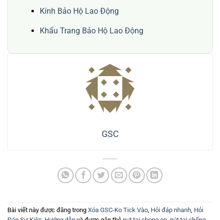
Kính Bảo Hộ Lao Động
Khẩu Trang Bảo Hộ Lao Động
GSC
Bài viết này được đăng trong
Xóa GSC-Ko Tick Vào
,
Hỏi đáp nhanh
,
Hỏi
Đáp Sự Kiện
,
Hướng dẫn
và được gắn thẻ
nut tai chong on
,
nút tai chống