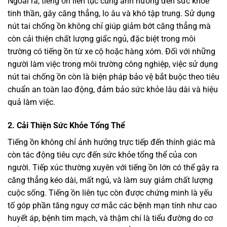
Ngoài ra, tiếng ồn liên tục cũng ảnh hưởng đến sức khỏe
tinh thần, gây căng thẳng, lo âu và khó tập trung. Sử dụng
nút tai chống ồn không chỉ giúp giảm bớt căng thẳng mà
còn cải thiện chất lượng giấc ngủ, đặc biệt trong môi
trường có tiếng ồn từ xe cộ hoặc hàng xóm. Đối với những
người làm việc trong môi trường công nghiệp, việc sử dụng
nút tai chống ồn còn là biện pháp bảo vệ bắt buộc theo tiêu
chuẩn an toàn lao động, đảm bảo sức khỏe lâu dài và hiệu
quả làm việc.
2. Cải Thiện Sức Khỏe Tổng Thể
Tiếng ồn không chỉ ảnh hưởng trực tiếp đến thính giác mà
còn tác động tiêu cực đến sức khỏe tổng thể của con
người. Tiếp xúc thường xuyên với tiếng ồn lớn có thể gây ra
căng thẳng kéo dài, mất ngủ, và làm suy giảm chất lượng
cuộc sống. Tiếng ồn liên tục còn được chứng minh là yếu
tố góp phần tăng nguy cơ mắc các bệnh mạn tính như cao
huyết áp, bệnh tim mạch, và thậm chí là tiểu đường do cơ