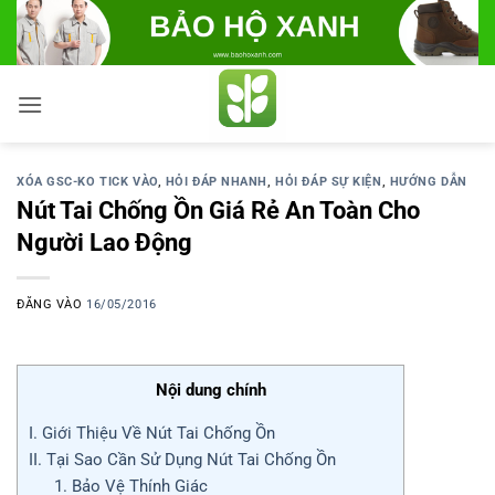
Bỏ
qua
nội
dung
XÓA GSC-KO TICK VÀO
,
HỎI ĐÁP NHANH
,
HỎI ĐÁP SỰ KIỆN
,
HƯỚNG DẪN
Nút Tai Chống Ồn Giá Rẻ An Toàn Cho
Người Lao Động
ĐĂNG VÀO
16/05/2016
Nội dung chính
I. Giới Thiệu Về Nút Tai Chống Ồn
II. Tại Sao Cần Sử Dụng Nút Tai Chống Ồn
1. Bảo Vệ Thính Giác