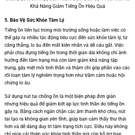
Khả Năng Giảm Tiếng Ồn Hiệu Quả
5. Bảo Vệ Sức Khỏe Tâm Lý
Tiếng ồn liên tục trong môi trường sống hoặc làm việc có
thể gây ra nhiều tác động tiêu cực đến sức khỏe tâm lý, từ
căng thẳng, lo âu đến mất kiên nhẫn và dễ cáu gắt. Việc
phải chịu đựng tiếng ồn trong thời gian dài không chỉ ảnh
hưởng đến tâm trạng mà còn làm giảm khả năng tập
trung, gây mệt mỏi tinh thần và thậm chí góp phần vào các
rối loạn tâm lý nghiêm trọng hơn như trầm cảm hoặc hội
chứng lo âu.
Sử dụng nút tai chống ồn là một biện pháp đơn giản
nhưng hiệu quả để giảm bớt áp lực tinh thần do tiếng ồn
gây ra. Bằng cách ngăn chặn các âm thanh khó chịu, nút
tai tạo ra không gian yên tĩnh, giúp bạn cảm thấy thư thái
hơn và dễ dàng duy trì tâm trạng tích cực. Điều này không
chỉ giúp cải thiện sức khỏe tinh thần mà còn hỗ trợ bạn