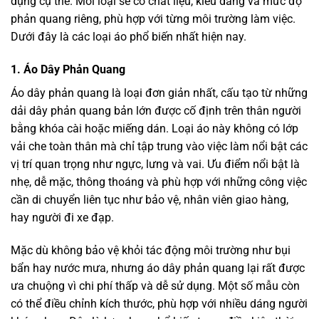
dụng cụ thể. Mỗi loại sẽ có chất liệu, kiểu dáng và mức độ
phản quang riêng, phù hợp với từng môi trường làm việc.
Dưới đây là các loại áo phổ biến nhất hiện nay.
1. Áo Dây Phản Quang
Áo dây phản quang là loại đơn giản nhất, cấu tạo từ những
dải dây phản quang bản lớn được cố định trên thân người
bằng khóa cài hoặc miếng dán. Loại áo này không có lớp
vải che toàn thân mà chỉ tập trung vào việc làm nổi bật các
vị trí quan trọng như ngực, lưng và vai. Ưu điểm nổi bật là
nhẹ, dễ mặc, thông thoáng và phù hợp với những công việc
cần di chuyển liên tục như bảo vệ, nhân viên giao hàng,
hay người đi xe đạp.
Mặc dù không bảo vệ khỏi tác động môi trường như bụi
bẩn hay nước mưa, nhưng áo dây phản quang lại rất được
ưa chuộng vì chi phí thấp và dễ sử dụng. Một số mẫu còn
có thể điều chỉnh kích thước, phù hợp với nhiều dáng người