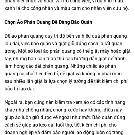
phân biệt chức vụ hoặc vai trò công việc, ví dụ như màu
xanh lá cho công nhân và màu cam cho nhân viên cứu hộ.
Chọn Áo Phản Quang Dễ Dàng Bảo Quản
Để áo phản quang duy trì độ bền và hiệu quả phản quang
lâu dài, việc bảo quản và giặt giũ đúng cách là rất quan
trọng. Một số loại áo phản quang có thể giặt máy hoặc giặt
tay, nhưng bạn cần tuân thủ các hướng dẫn giặt để tránh
làm hỏng các dải phản quang. Những chiếc áo phản
quang có chất liệu bền bỉ, dễ giặt và không bị phai màu
sau nhiều lần giặt là lựa chọn lý tưởng để tiết kiệm chi phí
bảo trì lâu dài.
Ngoài ra, bạn cũng nên kiểm tra xem áo có các tính năng
khác như chống nhăn, chống xước hay không, điều này
giúp áo luôn giữ được vẻ ngoài như mới. Bảo quản đúng
cách sẽ giúp áo kéo dài tuổi thọ, tiết kiệm chi phí cho
doanh nghiệp và đảm bảo người lao động luôn có trang