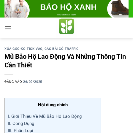
Bỏ
qua
nội
dung
XÓA GSC-KO TICK VÀO
,
CÁC BÀI CÓ TRAFFIC
Mũ Bảo Hộ Lao Động Và Những Thông Tin
Cần Thiết
ĐĂNG VÀO
26/02/2025
Nội dung chính
I. Giới Thiệu Về Mũ Bảo Hộ Lao Động
II. Công Dụng
III. Phân Loại