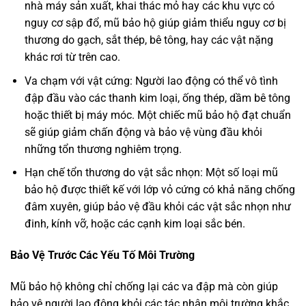
nhà máy sản xuất, khai thác mỏ hay các khu vực có
nguy cơ sập đổ, mũ bảo hộ giúp giảm thiểu nguy cơ bị
thương do gạch, sắt thép, bê tông, hay các vật nặng
khác rơi từ trên cao.
Va chạm với vật cứng: Người lao động có thể vô tình
đập đầu vào các thanh kim loại, ống thép, dầm bê tông
hoặc thiết bị máy móc. Một chiếc mũ bảo hộ đạt chuẩn
sẽ giúp giảm chấn động và bảo vệ vùng đầu khỏi
những tổn thương nghiêm trọng.
Hạn chế tổn thương do vật sắc nhọn: Một số loại mũ
bảo hộ được thiết kế với lớp vỏ cứng có khả năng chống
đâm xuyên, giúp bảo vệ đầu khỏi các vật sắc nhọn như
đinh, kính vỡ, hoặc các cạnh kim loại sắc bén.
Bảo Vệ Trước Các Yếu Tố Môi Trường
Mũ bảo hộ không chỉ chống lại các va đập mà còn giúp
bảo vệ người lao động khỏi các tác nhân môi trường khắc