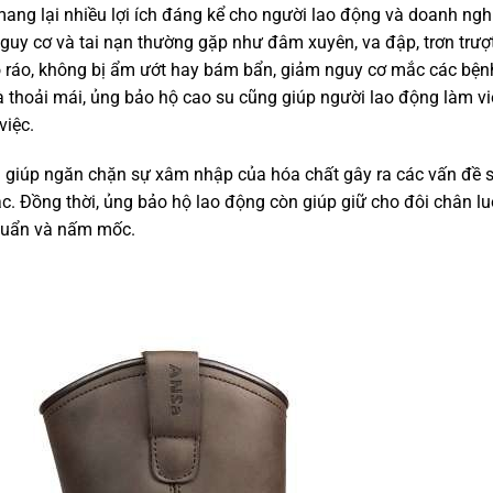
ang lại nhiều lợi ích đáng kể cho người lao động và doanh ngh
nguy cơ và tai nạn thường gặp như đâm xuyên, va đập, trơn trượt
ô ráo, không bị ẩm ướt hay bám bẩn, giảm nguy cơ mắc các bện
à thoải mái, ủng bảo hộ cao su cũng giúp người lao động làm vi
việc.
g giúp ngăn chặn sự xâm nhập của hóa chất gây ra các vấn đề 
c. Đồng thời, ủng bảo hộ lao động còn giúp giữ cho đôi chân l
khuẩn và nấm mốc.