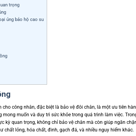
quan trọng
húng
loại ủng bảo hộ cao su
rồng
ộng
 cho công nhân, đặc biệt là bảo vệ đôi chân, là một ưu tiên hà
 mong muốn và duy trì sức khỏe trong quá trình làm việc. Tron
ực kỳ quan trọng, không chỉ bảo vệ chân mà còn giúp ngăn chặ
ư chất lỏng, hóa chất, đinh, gạch đá, và nhiều nguy hiểm khác.