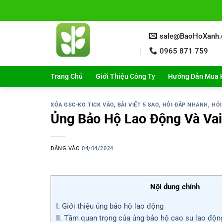
Bỏ
qua
nội
sale@BaoHoXanh
dung
0965 871 759
Trang Chủ
Giới Thiệu Công Ty
Hướng Dẫn Mua 
XÓA GSC-KO TICK VÀO
,
BÀI VIẾT 5 SAO
,
HỎI ĐÁP NHANH
,
HỎI
Ủng Bảo Hộ Lao Động Và Vai
ĐĂNG VÀO
04/04/2024
Nội dung chính
I. Giới thiệu ủng bảo hộ lao động
II. Tầm quan trọng của ủng bảo hộ cao su lao độn