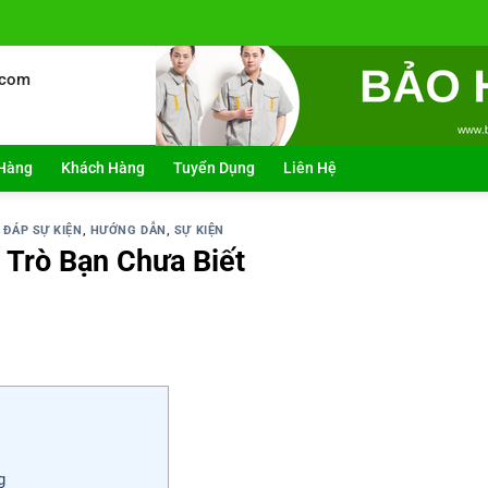
.com
Hàng
Khách Hàng
Tuyển Dụng
Liên Hệ
 ĐÁP SỰ KIỆN
,
HƯỚNG DẪN
,
SỰ KIỆN
 Trò Bạn Chưa Biết
g