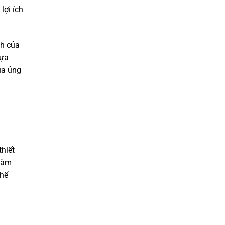
lợi ích
ch của
lựa
ủa ủng
hiết
 làm
thể