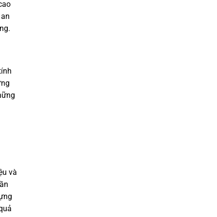
cao
 an
ng.
tính
ững
những
ệu và
cần
dựng
 quả