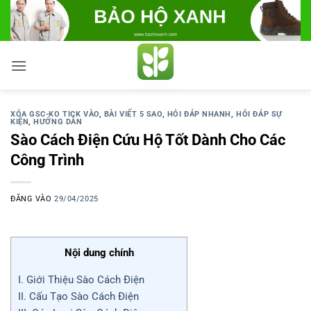
Bỏ
qua
nội
dung
XÓA GSC-KO TICK VÀO
,
BÀI VIẾT 5 SAO
,
HỎI ĐÁP NHANH
,
HỎI ĐÁP SỰ
KIỆN
,
HƯỚNG DẪN
Sào Cách Điện Cứu Hộ Tốt Dành Cho Các
Công Trình
ĐĂNG VÀO
29/04/2025
Nội dung chính
I. Giới Thiệu Sào Cách Điện
II. Cấu Tạo Sào Cách Điện