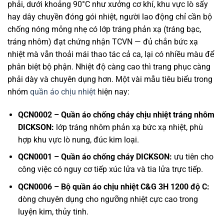
phải, dưới khoảng 90°C như xưởng cơ khí, khu vực lò sấy
hay dây chuyền đóng gói nhiệt, người lao động chỉ cần bộ
chống nóng mỏng nhẹ có lớp tráng phản xạ (tráng bạc,
tráng nhôm) đạt chứng nhận TCVN — đủ chắn bức xạ
nhiệt mà vẫn thoải mái thao tác cả ca, lại có nhiều màu để
phân biệt bộ phận. Nhiệt độ càng cao thì trang phục càng
phải dày và chuyên dụng hơn. Một vài mẫu tiêu biểu trong
nhóm
quần áo chịu nhiệt
hiện nay:
QCN0002 – Quần áo chống cháy chịu nhiệt tráng nhôm
DICKSON:
lớp tráng nhôm phản xạ bức xạ nhiệt, phù
hợp khu vực lò nung, đúc kim loại.
QCN0001 – Quần áo chống cháy DICKSON:
ưu tiên cho
công việc có nguy cơ tiếp xúc lửa và tia lửa trực tiếp.
QCN0006 – Bộ quần áo chịu nhiệt C&G 3H 1200 độ C:
dòng chuyên dụng cho ngưỡng nhiệt cực cao trong
luyện kim, thủy tinh.