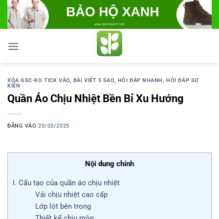
Bỏ
qua
nội
dung
XÓA GSC-KO TICK VÀO
,
BÀI VIẾT 5 SAO
,
HỎI ĐÁP NHANH
,
HỎI ĐÁP SỰ
KIỆN
Quần Áo Chịu Nhiệt Bền Bỉ Xu Hướng
ĐĂNG VÀO
20/03/2025
Nội dung chính
I. Cấu tạo của quần áo chịu nhiệt
Vải chịu nhiệt cao cấp
Lớp lót bên trong
Thiết kế chịu mòn