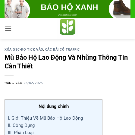
Bỏ
qua
nội
dung
XÓA GSC-KO TICK VÀO
,
CÁC BÀI CÓ TRAFFIC
Mũ Bảo Hộ Lao Động Và Những Thông Tin
Cần Thiết
ĐĂNG VÀO
26/02/2025
Nội dung chính
I. Giới Thiệu Về Mũ Bảo Hộ Lao Động
II. Công Dụng
III. Phân Loại