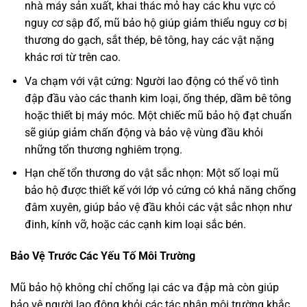
nhà máy sản xuất, khai thác mỏ hay các khu vực có
nguy cơ sập đổ, mũ bảo hộ giúp giảm thiểu nguy cơ bị
thương do gạch, sắt thép, bê tông, hay các vật nặng
khác rơi từ trên cao.
Va chạm với vật cứng: Người lao động có thể vô tình
đập đầu vào các thanh kim loại, ống thép, dầm bê tông
hoặc thiết bị máy móc. Một chiếc mũ bảo hộ đạt chuẩn
sẽ giúp giảm chấn động và bảo vệ vùng đầu khỏi
những tổn thương nghiêm trọng.
Hạn chế tổn thương do vật sắc nhọn: Một số loại mũ
bảo hộ được thiết kế với lớp vỏ cứng có khả năng chống
đâm xuyên, giúp bảo vệ đầu khỏi các vật sắc nhọn như
đinh, kính vỡ, hoặc các cạnh kim loại sắc bén.
Bảo Vệ Trước Các Yếu Tố Môi Trường
Mũ bảo hộ không chỉ chống lại các va đập mà còn giúp
bảo vệ người lao động khỏi các tác nhân môi trường khắc