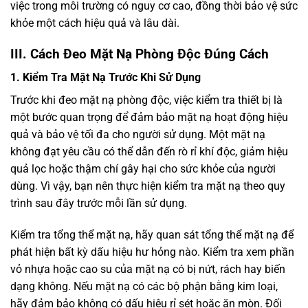
việc trong môi trường có nguy cơ cao, đồng thời bảo vệ sức
khỏe một cách hiệu quả và lâu dài.
III. Cách Đeo Mặt Nạ Phòng Độc Đúng Cách
1. Kiểm Tra Mặt Nạ Trước Khi Sử Dụng
Trước khi đeo mặt nạ phòng độc, việc kiểm tra thiết bị là
một bước quan trọng để đảm bảo mặt nạ hoạt động hiệu
quả và bảo vệ tối đa cho người sử dụng. Một mặt nạ
không đạt yêu cầu có thể dẫn đến rò rỉ khí độc, giảm hiệu
quả lọc hoặc thậm chí gây hại cho sức khỏe của người
dùng. Vì vậy, bạn nên thực hiện kiểm tra mặt nạ theo quy
trình sau đây trước mỗi lần sử dụng.
Kiểm tra tổng thể mặt nạ, hãy quan sát tổng thể mặt nạ để
phát hiện bất kỳ dấu hiệu hư hỏng nào. Kiểm tra xem phần
vỏ nhựa hoặc cao su của mặt nạ có bị nứt, rách hay biến
dạng không. Nếu mặt nạ có các bộ phận bằng kim loại,
hãy đảm bảo không có dấu hiệu rỉ sét hoặc ăn mòn. Đối