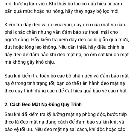
môi trường làm việc. Khi thấy bộ lọc có dấu hiệu bị bám
bẩn quá mức hoặc hư hỏng, hãy thay ngay bộ lọc mới.
Kiểm tra dây đeo và độ vừa vặn, dây đeo của mặt nạ cần
phải chắc chắn nhưng vẫn đảm bảo sự thoải mái cho
người dùng. Hãy kiểm tra xem dây đeo có bị giãn quá mức,
đứt hoặc lỏng lẻo không. Nếu cần thiết, hãy điều chỉnh lại
dây đeo để đảm bảo khi đeo mặt nạ, nó ôm sát khuôn mặt
mà không gây khó chịu.
Sau khi kiểm tra toàn bộ các bộ phận trên và đảm bảo mặt
nạ ở trong tình trạng tốt, bạn có thể tiến hành đeo mặt nạ
theo quy trình đúng cách để đạt hiệu quả bảo vệ cao nhất.
2. Cách Đeo Mặt Nạ Đúng Quy Trình
Sau khi đã kiểm tra kỹ lưỡng mặt nạ phòng độc, bước tiếp
theo là đeo mặt nạ đúng cách để đảm bảo sự kín khít và
bảo vệ tối ưu. Nếu đeo mặt nạ sai cách, khí độc hoặc các