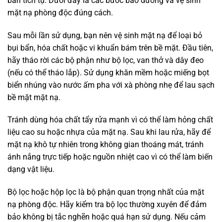
bẩn tích tụ. Dưới đây là các bước bảo dưỡng và vệ sinh
mặt nạ phòng độc đúng cách.
Sau mỗi lần sử dụng, bạn nên vệ sinh mặt nạ để loại bỏ
bụi bẩn, hóa chất hoặc vi khuẩn bám trên bề mặt. Đầu tiên,
hãy tháo rời các bộ phận như bộ lọc, van thở và dây đeo
(nếu có thể tháo lắp). Sử dụng khăn mềm hoặc miếng bọt
biển nhúng vào nước ấm pha với xà phòng nhẹ để lau sạch
bề mặt mặt nạ.
Tránh dùng hóa chất tẩy rửa mạnh vì có thể làm hỏng chất
liệu cao su hoặc nhựa của mặt nạ. Sau khi lau rửa, hãy để
mặt nạ khô tự nhiên trong không gian thoáng mát, tránh
ánh nắng trực tiếp hoặc nguồn nhiệt cao vì có thể làm biến
dạng vật liệu.
Bộ lọc hoặc hộp lọc là bộ phận quan trọng nhất của mặt
nạ phòng độc. Hãy kiểm tra bộ lọc thường xuyên để đảm
bảo không bị tắc nghẽn hoặc quá hạn sử dụng. Nếu cảm