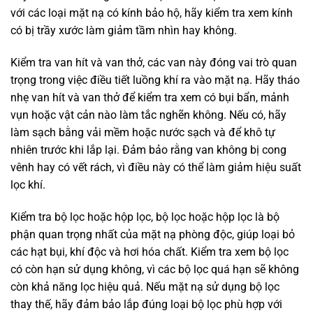
với các loại mặt nạ có kính bảo hộ, hãy kiểm tra xem kính
có bị trầy xước làm giảm tầm nhìn hay không.
Kiểm tra van hít và van thở, các van này đóng vai trò quan
trọng trong việc điều tiết luồng khí ra vào mặt nạ. Hãy tháo
nhẹ van hít và van thở để kiểm tra xem có bụi bẩn, mảnh
vụn hoặc vật cản nào làm tắc nghẽn không. Nếu có, hãy
làm sạch bằng vải mềm hoặc nước sạch và để khô tự
nhiên trước khi lắp lại. Đảm bảo rằng van không bị cong
vênh hay có vết rách, vì điều này có thể làm giảm hiệu suất
lọc khí.
Kiểm tra bộ lọc hoặc hộp lọc, bộ lọc hoặc hộp lọc là bộ
phận quan trọng nhất của mặt nạ phòng độc, giúp loại bỏ
các hạt bụi, khí độc và hơi hóa chất. Kiểm tra xem bộ lọc
có còn hạn sử dụng không, vì các bộ lọc quá hạn sẽ không
còn khả năng lọc hiệu quả. Nếu mặt nạ sử dụng bộ lọc
thay thế, hãy đảm bảo lắp đúng loại bộ lọc phù hợp với