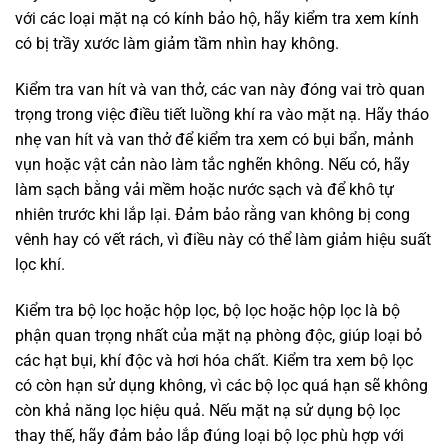
với các loại mặt nạ có kính bảo hộ, hãy kiểm tra xem kính
có bị trầy xước làm giảm tầm nhìn hay không.
Kiểm tra van hít và van thở, các van này đóng vai trò quan
trọng trong việc điều tiết luồng khí ra vào mặt nạ. Hãy tháo
nhẹ van hít và van thở để kiểm tra xem có bụi bẩn, mảnh
vụn hoặc vật cản nào làm tắc nghẽn không. Nếu có, hãy
làm sạch bằng vải mềm hoặc nước sạch và để khô tự
nhiên trước khi lắp lại. Đảm bảo rằng van không bị cong
vênh hay có vết rách, vì điều này có thể làm giảm hiệu suất
lọc khí.
Kiểm tra bộ lọc hoặc hộp lọc, bộ lọc hoặc hộp lọc là bộ
phận quan trọng nhất của mặt nạ phòng độc, giúp loại bỏ
các hạt bụi, khí độc và hơi hóa chất. Kiểm tra xem bộ lọc
có còn hạn sử dụng không, vì các bộ lọc quá hạn sẽ không
còn khả năng lọc hiệu quả. Nếu mặt nạ sử dụng bộ lọc
thay thế, hãy đảm bảo lắp đúng loại bộ lọc phù hợp với