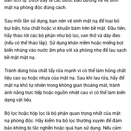
bẩn tích tụ. Dưới đây là các bước bảo dưỡng và vệ sinh
mặt nạ phòng độc đúng cách.
Sau mỗi lần sử dụng, bạn nên vệ sinh mặt nạ để loại bỏ
bụi bẩn, hóa chất hoặc vi khuẩn bám trên bề mặt. Đầu tiên,
hãy tháo rời các bộ phận như bộ lọc, van thở và dây đeo
(nếu có thể tháo lắp). Sử dụng khăn mềm hoặc miếng bọt
biển nhúng vào nước ấm pha với xà phòng nhẹ để lau sạch
bề mặt mặt nạ.
Tránh dùng hóa chất tẩy rửa mạnh vì có thể làm hỏng chất
liệu cao su hoặc nhựa của mặt nạ. Sau khi lau rửa, hãy để
mặt nạ khô tự nhiên trong không gian thoáng mát, tránh
ánh nắng trực tiếp hoặc nguồn nhiệt cao vì có thể làm biến
dạng vật liệu.
Bộ lọc hoặc hộp lọc là bộ phận quan trọng nhất của mặt
nạ phòng độc. Hãy kiểm tra bộ lọc thường xuyên để đảm
bảo không bị tắc nghẽn hoặc quá hạn sử dụng. Nếu cảm