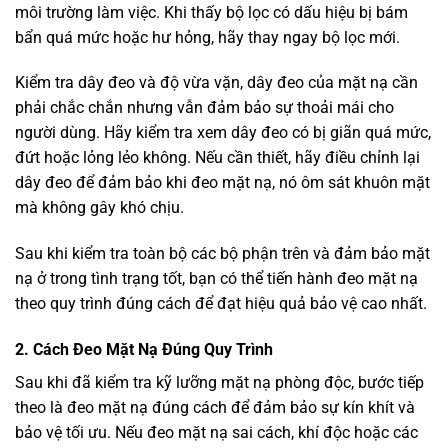
môi trường làm việc. Khi thấy bộ lọc có dấu hiệu bị bám
bẩn quá mức hoặc hư hỏng, hãy thay ngay bộ lọc mới.
Kiểm tra dây đeo và độ vừa vặn, dây đeo của mặt nạ cần
phải chắc chắn nhưng vẫn đảm bảo sự thoải mái cho
người dùng. Hãy kiểm tra xem dây đeo có bị giãn quá mức,
đứt hoặc lỏng lẻo không. Nếu cần thiết, hãy điều chỉnh lại
dây đeo để đảm bảo khi đeo mặt nạ, nó ôm sát khuôn mặt
mà không gây khó chịu.
Sau khi kiểm tra toàn bộ các bộ phận trên và đảm bảo mặt
nạ ở trong tình trạng tốt, bạn có thể tiến hành đeo mặt nạ
theo quy trình đúng cách để đạt hiệu quả bảo vệ cao nhất.
2. Cách Đeo Mặt Nạ Đúng Quy Trình
Sau khi đã kiểm tra kỹ lưỡng mặt nạ phòng độc, bước tiếp
theo là đeo mặt nạ đúng cách để đảm bảo sự kín khít và
bảo vệ tối ưu. Nếu đeo mặt nạ sai cách, khí độc hoặc các