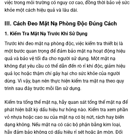
việc trong môi trường có nguy cơ cao, đồng thời bảo vệ sức
khỏe một cách hiệu quả và lâu dài.
III. Cách Đeo Mặt Nạ Phòng Độc Đúng Cách
1. Kiểm Tra Mặt Nạ Trước Khi Sử Dụng
Trước khi đeo mặt nạ phòng độc, việc kiểm tra thiết bị là
một bước quan trọng để đảm bảo mặt nạ hoạt động hiệu
quả và bảo vệ tối đa cho người sử dụng. Một mặt nạ
không đạt yêu cầu có thể dẫn đến rò rỉ khí độc, giảm hiệu
quả lọc hoặc thậm chí gây hại cho sức khỏe của người
dùng. Vì vậy, bạn nên thực hiện kiểm tra mặt nạ theo quy
trình sau đây trước mỗi lần sử dụng.
Kiểm tra tổng thể mặt nạ, hãy quan sát tổng thể mặt nạ để
phát hiện bất kỳ dấu hiệu hư hỏng nào. Kiểm tra xem phần
vỏ nhựa hoặc cao su của mặt nạ có bị nứt, rách hay biến
dạng không. Nếu mặt nạ có các bộ phận bằng kim loại,
hãy đảm bảo không có dấu hiệu rỉ sét hoặc ăn mòn. Đối