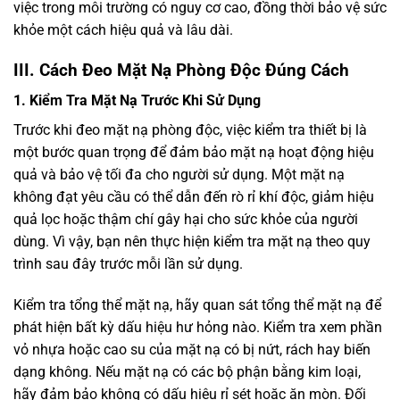
việc trong môi trường có nguy cơ cao, đồng thời bảo vệ sức
khỏe một cách hiệu quả và lâu dài.
III. Cách Đeo Mặt Nạ Phòng Độc Đúng Cách
1. Kiểm Tra Mặt Nạ Trước Khi Sử Dụng
Trước khi đeo mặt nạ phòng độc, việc kiểm tra thiết bị là
một bước quan trọng để đảm bảo mặt nạ hoạt động hiệu
quả và bảo vệ tối đa cho người sử dụng. Một mặt nạ
không đạt yêu cầu có thể dẫn đến rò rỉ khí độc, giảm hiệu
quả lọc hoặc thậm chí gây hại cho sức khỏe của người
dùng. Vì vậy, bạn nên thực hiện kiểm tra mặt nạ theo quy
trình sau đây trước mỗi lần sử dụng.
Kiểm tra tổng thể mặt nạ, hãy quan sát tổng thể mặt nạ để
phát hiện bất kỳ dấu hiệu hư hỏng nào. Kiểm tra xem phần
vỏ nhựa hoặc cao su của mặt nạ có bị nứt, rách hay biến
dạng không. Nếu mặt nạ có các bộ phận bằng kim loại,
hãy đảm bảo không có dấu hiệu rỉ sét hoặc ăn mòn. Đối