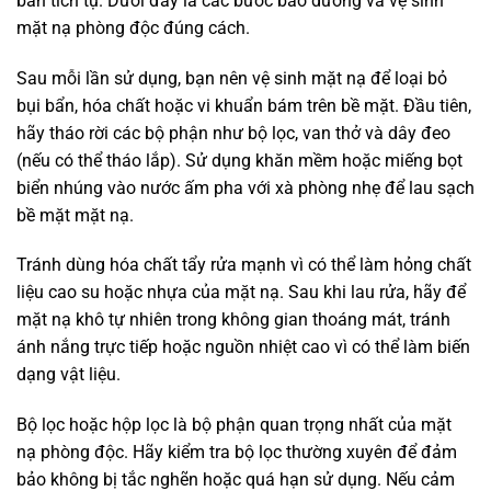
bẩn tích tụ. Dưới đây là các bước bảo dưỡng và vệ sinh
mặt nạ phòng độc đúng cách.
Sau mỗi lần sử dụng, bạn nên vệ sinh mặt nạ để loại bỏ
bụi bẩn, hóa chất hoặc vi khuẩn bám trên bề mặt. Đầu tiên,
hãy tháo rời các bộ phận như bộ lọc, van thở và dây đeo
(nếu có thể tháo lắp). Sử dụng khăn mềm hoặc miếng bọt
biển nhúng vào nước ấm pha với xà phòng nhẹ để lau sạch
bề mặt mặt nạ.
Tránh dùng hóa chất tẩy rửa mạnh vì có thể làm hỏng chất
liệu cao su hoặc nhựa của mặt nạ. Sau khi lau rửa, hãy để
mặt nạ khô tự nhiên trong không gian thoáng mát, tránh
ánh nắng trực tiếp hoặc nguồn nhiệt cao vì có thể làm biến
dạng vật liệu.
Bộ lọc hoặc hộp lọc là bộ phận quan trọng nhất của mặt
nạ phòng độc. Hãy kiểm tra bộ lọc thường xuyên để đảm
bảo không bị tắc nghẽn hoặc quá hạn sử dụng. Nếu cảm