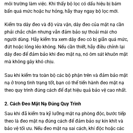
môi trường làm việc. Khi thấy bộ lọc có dấu hiệu bị bám
bẩn quá mức hoặc hư hỏng, hãy thay ngay bộ lọc mới.
Kiểm tra dây đeo và độ vừa vặn, dây đeo của mặt nạ cần
phải chắc chắn nhưng vẫn đảm bảo sự thoải mái cho
người dùng. Hãy kiểm tra xem dây đeo có bị giãn quá mức,
đứt hoặc lỏng lẻo không. Nếu cần thiết, hãy điều chỉnh lại
dây đeo để đảm bảo khi đeo mặt nạ, nó ôm sát khuôn mặt
mà không gây khó chịu.
Sau khi kiểm tra toàn bộ các bộ phận trên và đảm bảo mặt
nạ ở trong tình trạng tốt, bạn có thể tiến hành đeo mặt nạ
theo quy trình đúng cách để đạt hiệu quả bảo vệ cao nhất.
2. Cách Đeo Mặt Nạ Đúng Quy Trình
Sau khi đã kiểm tra kỹ lưỡng mặt nạ phòng độc, bước tiếp
theo là đeo mặt nạ đúng cách để đảm bảo sự kín khít và
bảo vệ tối ưu. Nếu đeo mặt nạ sai cách, khí độc hoặc các