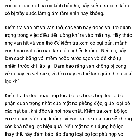
với các loại mặt nạ có kính bảo hộ, hãy kiểm tra xem kính
có bị trầy xước làm giảm tầm nhìn hay không.
Kiểm tra van hít và van thở, các van này đóng vai trò quan
trọng trong việc điều tiết luồng khí ra vào mặt nạ. Hãy tháo
nhẹ van hít và van thở để kiểm tra xem có bụi bẩn, mảnh
vụn hoặc vật cản nào làm tắc nghẽn không. Nếu có, hãy
làm sạch bằng vải mềm hoặc nước sạch và để khô tự
nhiên trước khi lắp lại. Đảm bảo rằng van không bị cong
vênh hay có vết rách, vì điều này có thể làm giảm hiệu suất
lọc khí.
Kiểm tra bộ lọc hoặc hộp lọc, bộ lọc hoặc hộp lọc là bộ
phận quan trọng nhất của mặt nạ phòng độc, giúp loại bỏ
các hạt bụi, khí độc và hơi hóa chất. Kiểm tra xem bộ lọc
có còn hạn sử dụng không, vì các bộ lọc quá hạn sẽ không
còn khả năng lọc hiệu quả. Nếu mặt nạ sử dụng bộ lọc
thay thế, hãy đảm bảo lắp đúng loại bộ lọc phù hợp với