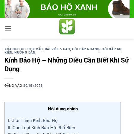
Bỏ
qua
nội
dung
XÓA GSC-KO TICK VÀO
,
BÀI VIẾT 5 SAO
,
HỎI ĐÁP NHANH
,
HỎI ĐÁP SỰ
KIỆN
,
HƯỚNG DẪN
Kính Bảo Hộ – Những Điều Cần Biết Khi Sử
Dụng
ĐĂNG VÀO
20/03/2025
Nội dung chính
I. Giới Thiệu Kính Bảo Hộ
II. Các Loại Kính Bảo Hộ Phổ Biến