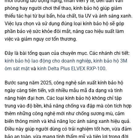
môi trường lao động nặng, nhân viên y tế, đến dân văn
phòng hay người chơi thể thao, kính bảo hộ giúp giảm
thiểu tác hại từ bụi bẩn, hóa chất, tia UV và ánh sáng xanh.
Việc lựa chọn và sử dụng đúng loại kính bảo hộ sẽ góp
phần bảo vệ sức khỏe đôi mắt, nâng cao hiệu suất làm
việc và giảm nguy cơ tổn thương.
Đây là bài tổng quan của chuyên mục. Các nhánh chi tiết:
kính bảo hộ lao động cho doanh nghiệp
,
kính bảo hộ 3M
ôm sát mặt
và
kính Delta Plus ELVEX RXP-100
.
Bước sang năm 2025, công nghệ sản xuất kính bảo hộ
ngày càng tiên tiến, với nhiều mẫu mã đa dạng và tính
năng hiện đại hơn. Các loại kính bảo hộ không chỉ tập
trung vào độ bền, khả năng chống va đập mà còn tích hợp
thêm những công nghệ mới như chống sương mù, cảm
biến thông minh và khả năng lọc ánh sáng xanh hiệu quả.
Điều này giúp người dùng có trải nghiệm tốt hơn, vừa đảm
bảo an toàn, vừa mang tính thẩm mỹ và tiện lợi trong đời