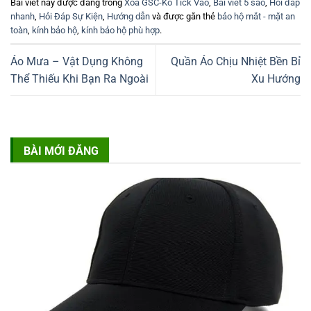
Bài viết này được đăng trong
Xóa GSC-Ko Tick Vào
,
Bài viết 5 sao
,
Hỏi đáp
nhanh
,
Hỏi Đáp Sự Kiện
,
Hướng dẫn
và được gắn thẻ
bảo hộ mắt - mặt an
toàn
,
kính bảo hộ
,
kính bảo hộ phù hợp
.
Áo Mưa – Vật Dụng Không
Quần Áo Chịu Nhiệt Bền Bỉ
Thể Thiếu Khi Bạn Ra Ngoài
Xu Hướng
BÀI MỚI ĐĂNG