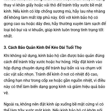
thay vì khăn giấy hoặc vải thô để tránh trầy xước bề mặt
kính. Nếu kính có lớp chống sương mù, hãy lau nhẹ nhàng
để không làm mất lớp phủ này. Đối với kính bảo hộ có
gọng cao su hoặc dây đeo, hãy thường xuyên làm sạch để
loại bỏ bụi và vi khuẩn, giúp kính luôn trong tình trạng tốt
nhất.
3.
Cách Bảo Quản Kính Để Kéo Dài Tuổi Thọ
Khi không sử dụng, kính bảo hộ cần được bảo quản đúng
cách để tránh trầy xước hoặc hư hỏng. Hãy đặt kính vào
hộp đựng chuyên dụng để tránh bụi bẩn và va chạm với
các vật sắc nhọn. Tránh để kính ở nơi có nhiệt độ cao,
chẳng hạn như trong cốp xe hoặc gần nguồn nhiệt, vì điều
này có thể làm biến dạng gọng kính và giảm hiệu quả bảo
vệ.
Ngoài ra, không nên đặt kính úp xuống bề mặt cứng vì có
thể làm trầy xước mặt kính. Nếu kính bảo hộ có khớp nối