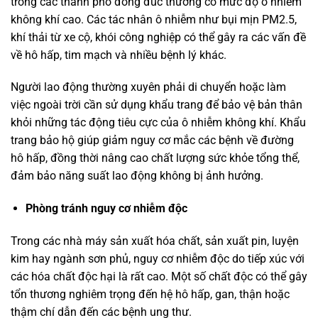
trong các thành phố đông đúc thường có mức độ ô nhiễm
không khí cao. Các tác nhân ô nhiễm như bụi mịn PM2.5,
khí thải từ xe cộ, khói công nghiệp có thể gây ra các vấn đề
về hô hấp, tim mạch và nhiều bệnh lý khác.
Người lao động thường xuyên phải di chuyển hoặc làm
việc ngoài trời cần sử dụng khẩu trang để bảo vệ bản thân
khỏi những tác động tiêu cực của ô nhiễm không khí. Khẩu
trang bảo hộ giúp giảm nguy cơ mắc các bệnh về đường
hô hấp, đồng thời nâng cao chất lượng sức khỏe tổng thể,
đảm bảo năng suất lao động không bị ảnh hưởng.
Phòng tránh nguy cơ nhiễm độc
Trong các nhà máy sản xuất hóa chất, sản xuất pin, luyện
kim hay ngành sơn phủ, nguy cơ nhiễm độc do tiếp xúc với
các hóa chất độc hại là rất cao. Một số chất độc có thể gây
tổn thương nghiêm trọng đến hệ hô hấp, gan, thận hoặc
thậm chí dẫn đến các bệnh ung thư.