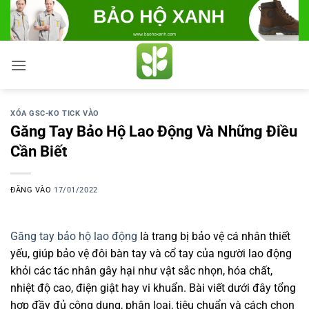
Bỏ
qua
nội
dung
XÓA GSC-KO TICK VÀO
Găng Tay Bảo Hộ Lao Động Và Những Điều
Cần Biết
ĐĂNG VÀO
17/01/2022
Găng tay bảo hộ lao động
là trang bị bảo vệ cá nhân thiết
yếu, giúp bảo vệ đôi bàn tay và cổ tay của người lao động
khỏi các tác nhân gây hại như vật sắc nhọn, hóa chất,
nhiệt độ cao, điện giật hay vi khuẩn. Bài viết dưới đây tổng
hợp đầy đủ công dụng, phân loại, tiêu chuẩn và cách chọn