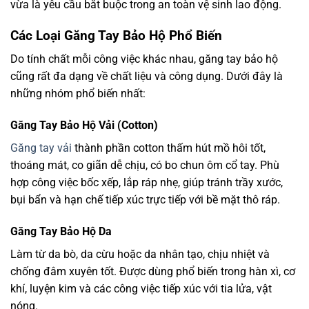
vừa là yêu cầu bắt buộc trong an toàn vệ sinh lao động.
Các Loại Găng Tay Bảo Hộ Phổ Biến
Do tính chất mỗi công việc khác nhau, găng tay bảo hộ
cũng rất đa dạng về chất liệu và công dụng. Dưới đây là
những nhóm phổ biến nhất:
Găng Tay Bảo Hộ Vải (Cotton)
Găng tay vải
thành phần cotton thấm hút mồ hôi tốt,
thoáng mát, co giãn dễ chịu, có bo chun ôm cổ tay. Phù
hợp công việc bốc xếp, lắp ráp nhẹ, giúp tránh trầy xước,
bụi bẩn và hạn chế tiếp xúc trực tiếp với bề mặt thô ráp.
Găng Tay Bảo Hộ Da
Làm từ da bò, da cừu hoặc da nhân tạo, chịu nhiệt và
chống đâm xuyên tốt. Được dùng phổ biến trong hàn xì, cơ
khí, luyện kim và các công việc tiếp xúc với tia lửa, vật
nóng.