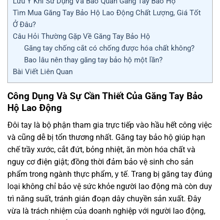
Lưu Ý Khi Sử Dụng Và Bảo Quản Găng Tay Bảo Hộ
Tìm Mua Găng Tay Bảo Hộ Lao Động Chất Lượng, Giá Tốt
Ở Đâu?
Câu Hỏi Thường Gặp Về Găng Tay Bảo Hộ
Găng tay chống cắt có chống được hóa chất không?
Bao lâu nên thay găng tay bảo hộ một lần?
Bài Viết Liên Quan
Công Dụng Và Sự Cần Thiết Của Găng Tay Bảo
Hộ Lao Động
Đôi tay là bộ phận tham gia trực tiếp vào hầu hết công việc
và cũng dễ bị tổn thương nhất. Găng tay bảo hộ giúp hạn
chế trầy xước, cắt đứt, bỏng nhiệt, ăn mòn hóa chất và
nguy cơ điện giật; đồng thời đảm bảo vệ sinh cho sản
phẩm trong ngành thực phẩm, y tế. Trang bị găng tay đúng
loại không chỉ bảo vệ sức khỏe người lao động mà còn duy
trì năng suất, tránh gián đoạn dây chuyền sản xuất. Đây
vừa là trách nhiệm của doanh nghiệp với người lao động,